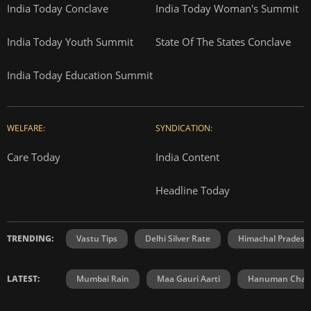
India Today Conclave
India Today Woman's Summit
India Today Youth Summit
State Of The States Conclave
India Today Education Summit
WELFARE:
SYNDICATION:
Care Today
India Content
Headline Today
TRENDING:
Vastu Tips
Delhi Silver Rate
Himachal Prades
LATEST:
Mumbai Rain
Maa Gauri Aarti
Hanuman Chali