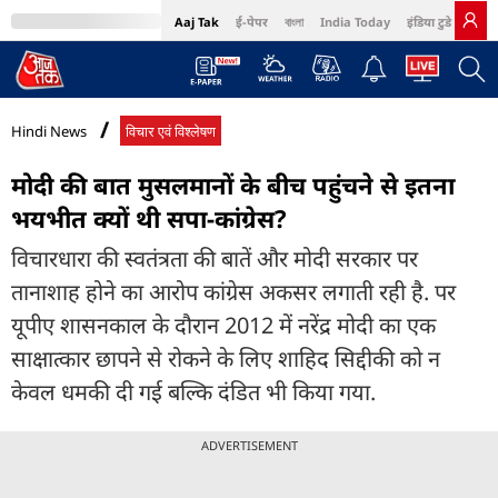
Aaj Tak
ई-पेपर
বাংলা
India Today
इंडिया टुडे हिंदी
MumbaiTak
BT Bazaar
Cosmopolitan
Harper's Bazaar
Northeast
Bri
Hindi News
विचार एवं विश्लेषण
मोदी की बात मुसलमानों के बीच पहुंचने से इतना
भयभीत क्‍यों थी सपा-कांग्रेस?
विचारधारा की स्वतंत्रता की बातें और मोदी सरकार पर
तानाशाह होने का आरोप कांग्रेस अकसर लगाती रही है. पर
यूपीए शासनकाल के दौरान 2012 में नरेंद्र मोदी का एक
साक्षात्कार छापने से रोकने के लिए शाहिद सिद्दीकी को न
केवल धमकी दी गई बल्कि दंडित भी किया गया.
ADVERTISEMENT