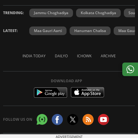
TRENDING:
Jammu Choghadiya
Kolkata Choghadiya
Sout
LATEST:
Maa Gauri Aarti
Hanuman Chalisa
Maa Gauri 
INDIA TODAY
DAILYO
ICHOWK
ARCHIVE
DOWNLOAD APP
FOLLOW US ON
ADVERTISEMENT