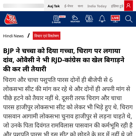
Aaj Tak
ई-पेपर
বাংলা
India Today
इंडिया टुडे हिंदी
MumbaiTak
BT Bazaar
Cosmopolitan
Harper's Bazaar
Northeast
Bri
Hindi News
विचार एवं विश्लेषण
BJP ने चच्चा को दिया गच्चा, चिराग पर लगाया
दांव, ओवैसी ने भी RJD-कांग्रेस का खेल बिगाड़ने
की कर ली तैयारी
चिराग और चाचा पशुपति पारस दोनों ही बीजेपी से 6
लोकसभा सीट की मांग कर रहे थे और दोनों ही अपनी मांग से
पीछे हटने को तैयार नहीं थे. दूसरी तरफ चिराग और चाचा
पारस हाजीपुर लोकसभा सीट को लेकर भी भिड़े हुए थे. चिराग
पासवान आगामी लोकसभा चुनाव हाजीपुर से लड़ना चाहते थे,
जो उनके पिता दिवंगत रामविलास पासवान की कर्मभूमि रही है
और पशुपति पारस भी इस सीट को छोड़ने के मूड में नहीं थे जो