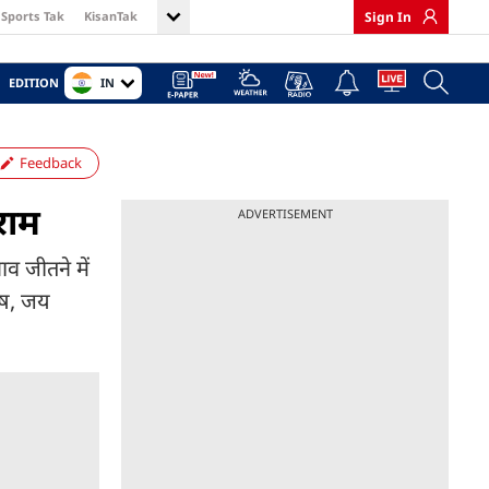
Sports Tak
KisanTak
Sign In
IN
EDITION
Feedback
ीराम
ADVERTISEMENT
व जीतने में
नूष, जय