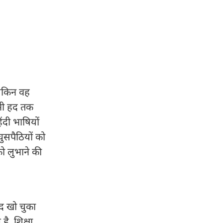
लेकिन वह
 भी हद तक
ंदी भाषियों
ुसपैठियों को
ो लुभाने की
ीद खो चुका
है. शिक्षा