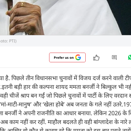
Photo: PTI)
Prefer us on
 है. पिछले तीन विधानसभा चुनावों में विजय दर्ज करने वाली ट
.इतनी बड़ी हार की कल्पना शायद ममता बनर्जी ने बिल्कुल भी नही
चीजें श्राप बन गईं जो पिछले चुनावों में पार्टी के लिए वरदान 
’, ‘मां-माटी-मानुष’ और ‘खेला होबे’ अब जनता के गले नहीं उतरे.1
ता बनर्जी ने अपनी राजनीति का आधार बनाया. लेकिन 2026 के
ं अब काम नहीं कर रहीं. माहौल बदलते ही वही बांग्लादेश के नारे 
ं कि आखिर वो कौन से कारण रहे कि ममता को इस बार पुराने नारों 