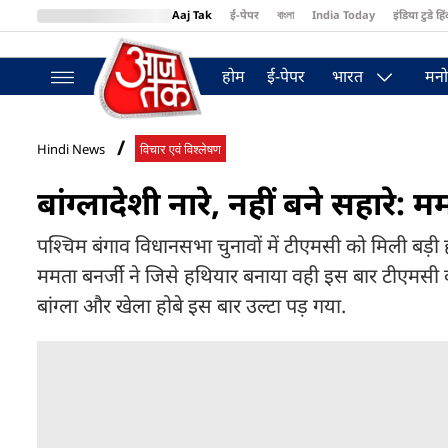
Aaj Tak
ई-पेपर
বাংলা
India Today
इंडिया टुडे हिं
MumbaiTak
BT Bazaar
Cosmopolitan
Harper's Bazaar
Northea
होम
ई-पेपर
भारत
मनो
Hindi News
विचार एवं विश्लेषण
बांग्लादेशी नारे, नहीं बने सहारे: 
पश्चिम बंगाव विधानसभा चुनावों में टीएमसी को मिली बड़ी 
ममता बनर्जी ने जिसे हथियार बनाया वही इस बार टीएमसी की 
बांग्ला और खेला होबे इस बार उल्टा पड़ गया.