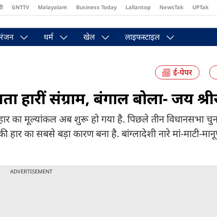
दी
GNTTV
Malayalam
Business Today
Lallantop
NewsTak
UPTak
st
Brides Today
Reader’s Digest
Astro Tak
Pakwan Gali
रंजन
धर्म
खेल
लाइफस्टाइल
ममता हारीं संग्राम, बंगाल बोला- जय श्र
हार का मूल्यांकल अब शुरू हो गया है. पिछले तीन विधानसभा चुना
हार का सबसे बड़ा कारण बना है. बांग्लादेशी नारे मां-माटी-मा
ADVERTISEMENT