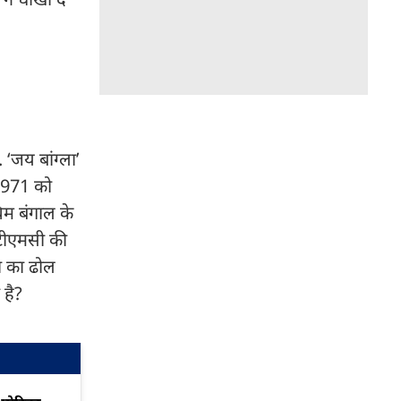
 ‘जय बांग्ला’
च 1971 को
चिम बंगाल के
े टीएमसी की
ता का ढोल
 है?