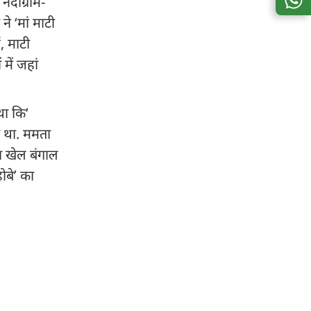
ंदीग्राम-
े ‘मां माटी
, माटी
में जहां
था कि‘
ा था. ममता
का खेल बंगाल
ोबे’ का