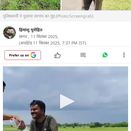
पुलिसकर्मी ने धुलाया सरपंच का मुंह.(Photo:Screengrab)
हिमांशु पुरोहित
सागर ,
11 सितंबर 2025,
(अपडेटेड 11 सितंबर 2025, 7:37 PM IST)
Prefer us on
मध्यप्रदेश के सागर जिले के खुरई से एक अजीबो-गरीब
मामला सामने आया है. जहां पुलिस को सूचना मिली कि
बनखिरिया गांव के पास एक अज्ञात व्यक्ति की लाश सड़क
किनारे कीचड़ में पड़ी हुई है.
और पढ़ें
सूचना मिलते ही पुलिस हरकत में आ गई और बिना देर किए