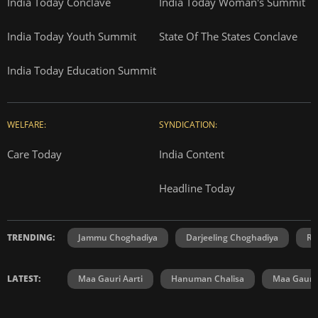
India Today Conclave
India Today Woman's Summit
India Today Youth Summit
State Of The States Conclave
India Today Education Summit
WELFARE:
SYNDICATION:
Care Today
India Content
Headline Today
TRENDING:
Jammu Choghadiya
Darjeeling Choghadiya
Ra
LATEST:
Maa Gauri Aarti
Hanuman Chalisa
Maa Gauri 