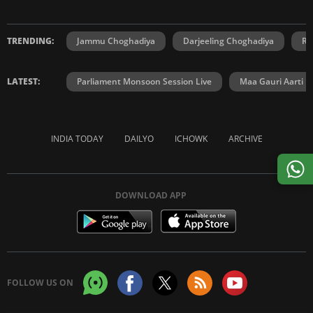
TRENDING:
Jammu Choghadiya
Darjeeling Choghadiya
Ra
LATEST:
Parliament Monsoon Session Live
Maa Gauri Aarti
INDIA TODAY
DAILYO
ICHOWK
ARCHIVE
DOWNLOAD APP
FOLLOW US ON