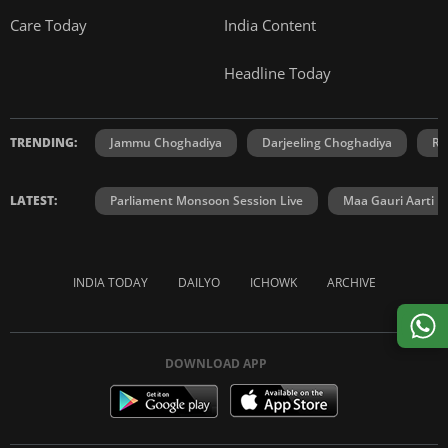
Care Today
India Content
Headline Today
TRENDING:
Jammu Choghadiya
Darjeeling Choghadiya
Ra
LATEST:
Parliament Monsoon Session Live
Maa Gauri Aarti
INDIA TODAY
DAILYO
ICHOWK
ARCHIVE
DOWNLOAD APP