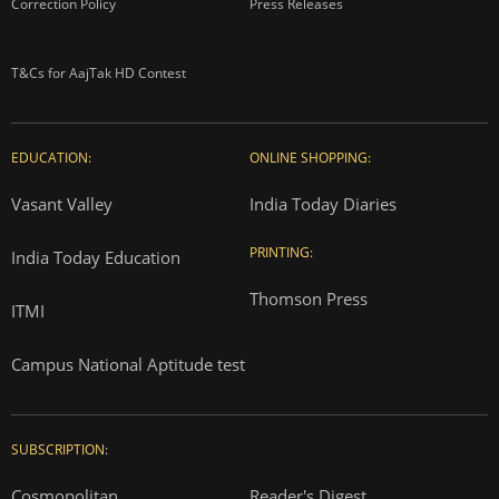
Correction Policy
Press Releases
T&Cs for AajTak HD Contest
EDUCATION:
ONLINE SHOPPING:
Vasant Valley
India Today Diaries
PRINTING:
India Today Education
Thomson Press
ITMI
Campus National Aptitude test
SUBSCRIPTION:
Cosmopolitan
Reader's Digest