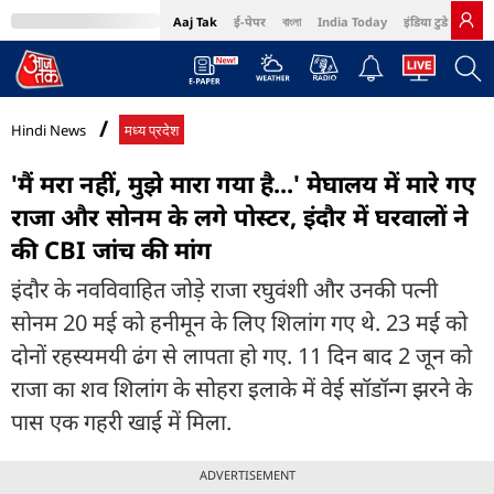
Aaj Tak
ई-पेपर
বাংলা
India Today
इंडिया टुडे हिंदी
MumbaiTak
BT Bazaar
Cosmopolitan
Harper's Bazaar
Northeast
Bri
Hindi News
मध्य प्रदेश
'मैं मरा नहीं, मुझे मारा गया है...' मेघालय में मारे गए
राजा और सोनम के लगे पोस्टर, इंदौर में घरवालों ने
की CBI जांच की मांग
इंदौर के नवविवाहित जोड़े राजा रघुवंशी और उनकी पत्नी
सोनम 20 मई को हनीमून के लिए शिलांग गए थे. 23 मई को
दोनों रहस्यमयी ढंग से लापता हो गए. 11 दिन बाद 2 जून को
राजा का शव शिलांग के सोहरा इलाके में वेई सॉडॉन्ग झरने के
पास एक गहरी खाई में मिला.
ADVERTISEMENT