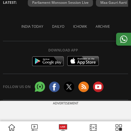
LATEST:
Parliament Monsoon Session Live
Maa Gauri Aarti
INDIA TODAY
DAILYO
ICHOWK
ARCHIVE
DOWNLOAD APP
FOLLOW US ON
ADVERTISEMENT
Copyright © 2026 Living Media India Limited. For reprint rights:
Syndications
Today