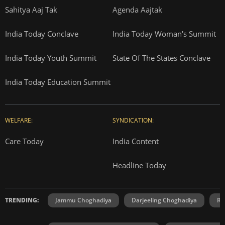
Sahitya Aaj Tak
Agenda Aajtak
India Today Conclave
India Today Woman's Summit
India Today Youth Summit
State Of The States Conclave
India Today Education Summit
WELFARE:
SYNDICATION:
Care Today
India Content
Headline Today
TRENDING:
Jammu Choghadiya
Darjeeling Choghadiya
Ra