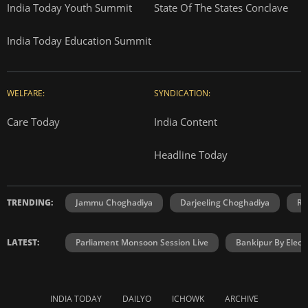
India Today Youth Summit
State Of The States Conclave
India Today Education Summit
WELFARE:
SYNDICATION:
Care Today
India Content
Headline Today
TRENDING:
Jammu Choghadiya
Darjeeling Choghadiya
Ra
LATEST:
Parliament Monsoon Session Live
Bankipur By Elect
INDIA TODAY
DAILYO
ICHOWK
ARCHIVE