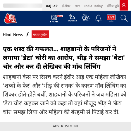
Aaj Tak
ई-पेपर
বাংলা
India Today
इंडिया टुडे हिंदी
MumbaiTak
BT Bazaar
Cosmopolitan
Harper's Bazaar
Northeast
Bri
Hindi News
मध्य प्रदेश
एक शब्द की गफलत... शाहबानो के परिजनों ने
लगाया 'डेटा' चोरी का आरोप, भीड़ ने समझा 'बेटा'
चोर और कर दी लेखिका की मॉब लिंचिंग
शाहबानो केस पर रिसर्च करने इंदौर आई एक महिला लेखिका
'शब्दों के फेर' और 'भीड़ की सनक' के कारण मॉब लिंचिंग का
शिकार होते-होते बचीं. शाहबानो के परिजनों ने जब महिला को
'डेटा चोर' कहकर जाने को कहा तो वहां मौजूद भीड़ ने 'बेटा
चोर' समझ लिया और महिला की बेरहमी से पिटाई कर दी.
ADVERTISEMENT