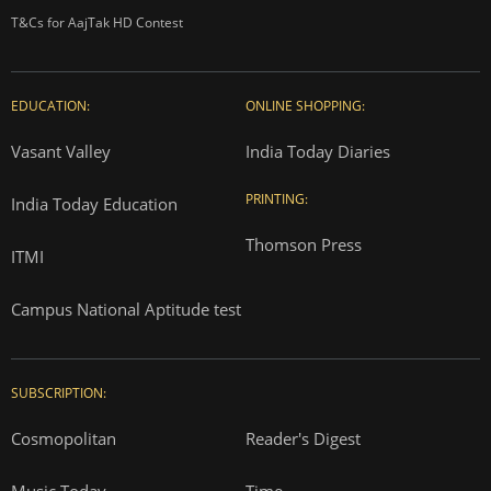
T&Cs for AajTak HD Contest
EDUCATION:
ONLINE SHOPPING:
Vasant Valley
India Today Diaries
PRINTING:
India Today Education
Thomson Press
ITMI
Campus National Aptitude test
SUBSCRIPTION:
Cosmopolitan
Reader's Digest
Music Today
Time