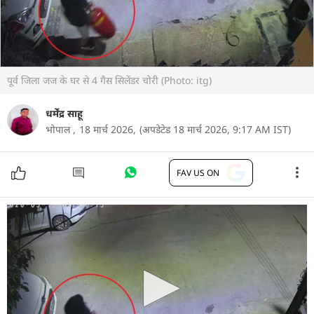
पूर्व जिला जज के घर से 4 गैस सिलेंडर चोरी (Photo: itg)
धर्मेंद्र साहू
भोपाल ,
18 मार्च 2026,
(अपडेटेड 18 मार्च 2026, 9:17 AM IST)
FAV US ON
मध्यप्रदेश की राजधानी भोपाल में चोरी की एक हैरान कर देने
वाली घटना सामने आई है. ईरान इजरायल और यूएस में युद्ध
के चलते देश में एलपीजी की शॉर्टेज के बीच यहां कोहेफिजा
थाना क्षेत्र के ओम नगर में पूर्व जिला न्यायाधीश विमल कुमार