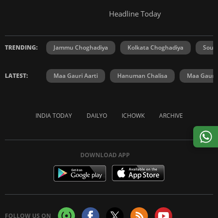
Headline Today
TRENDING:
Jammu Choghadiya
Kolkata Choghadiya
Sout
LATEST:
Maa Gauri Aarti
Hanuman Chalisa
Maa Gauri 
INDIA TODAY
DAILYO
ICHOWK
ARCHIVE
DOWNLOAD APP
FOLLOW US ON