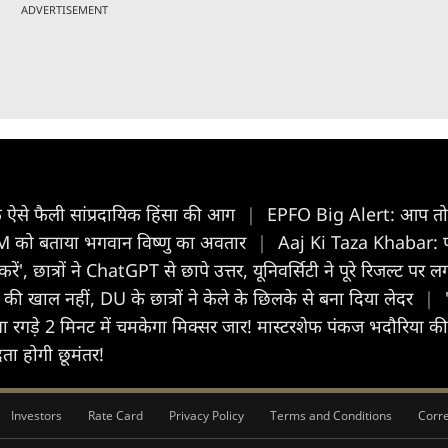
ADVERTISEMENT
तक ऐसे फैली सांप्रदायिक हिंसा की आग
|
EPFO Big Alert: आप तो नह
ने PM को बताया भगवान विष्णु का अवतार
|
Aaj Ki Taza Khabar: पढ़
ं', छात्रों ने ChatGPT से छापे उत्तर, यूनिवर्सिटी ने पूरे रिजल्ट पर
की खाल नहीं, DU के छात्रों ने केले के छिलके से बना दिया लेदर
|
 रगड़े 2 मिनट में चमकेगा मिक्सर जार! मास्टरशेफ पंकज भदौरिया 
ता होगी छूमंतर!
Investors
Rate Card
Privacy Policy
Terms and Conditions
Corre