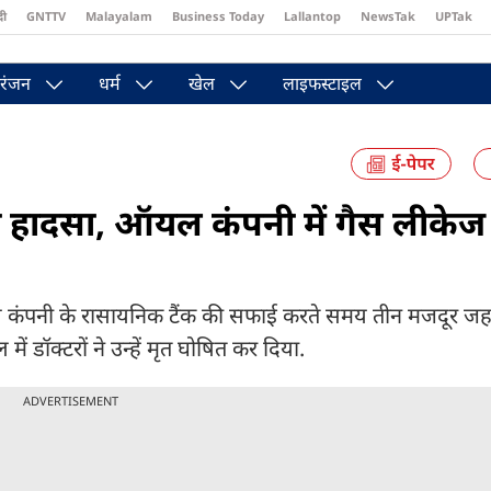
दी
GNTTV
Malayalam
Business Today
Lallantop
NewsTak
UPTak
st
Brides Today
Reader’s Digest
Astro Tak
Pakwan Gali
रंजन
धर्म
खेल
लाइफस्टाइल
़ा हादसा, ऑयल कंपनी में गैस लीकेज 
. तेल कंपनी के रासायनिक टैंक की सफाई करते समय तीन मजदूर ज
 डॉक्टरों ने उन्हें मृत घोषित कर दिया.
ADVERTISEMENT