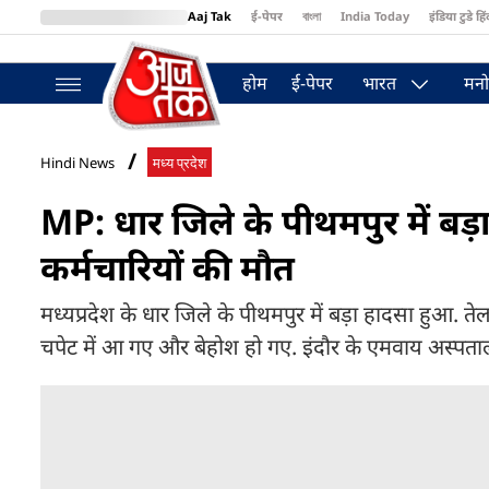
Aaj Tak
ई-पेपर
বাংলা
India Today
इंडिया टुडे हिं
MumbaiTak
BT Bazaar
Cosmopolitan
Harper's Bazaar
Northea
होम
ई-पेपर
भारत
मनो
Hindi News
मध्य प्रदेश
MP: धार जिले के पीथमपुर में बड
कर्मचारियों की मौत
मध्यप्रदेश के धार जिले के पीथमपुर में बड़ा हादसा हुआ
चपेट में आ गए और बेहोश हो गए. इंदौर के एमवाय अस्पताल में