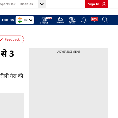
Sports Tak
KisanTak
Sign In
IN
EDITION
Feedback
से 3
ADVERTISEMENT
हरीली गैस की