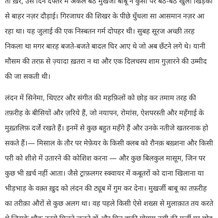
तो ख़ैर, उस दिन दफ्तर में अकेल बैठे मुखर्जी बाबू ने कुर्सी पर बैठे-बैठे खुली खिड़की
से बाहर नज़र दौड़ाई। गिरजाघर की शिखर के पीछे धुँधला सा आसमान नज़र आ
रहा था। यह जुलाई की एक निस्बतन गर्म दोपहर थी। सुबह सूरज अच्छी तरह
निकला था मगर बारह बजते-बजते बादल घिर आए थे जो अब छँटने लगे थे। यानी
मौसम की तरफ़ से ज़्यादा ख़तरा न था और एक दिलचस्प शाम गुज़ारने की उम्मीद
की जा सकती थी।
लंदन में सिनेमा
,
थिएटर और संगीत की महफ़िलों को छोड़ कर तमाम तरह की
तफ़रीह के बीसियों और ज़रिये हैं
,
जो नयापन
,
रोमांस
,
ऐशपरस्ती और महँगाई के
मुख़्तलिफ़ दर्जे रखते हैं। इनमें से कुछ बहुत महँगे हैं और उनके नतीजे खतरनाक हो
सकते हैं।
—
मिसाल के तौर पर मेफ़ेयर के किसी क्लब को रौनक़ बख़्शना और किसी
परी को शीशे में उतारने की कोशिश करना
—
और कुछ बिलकुल मासूम
,
जिन पर
कुछ भी ख़र्च नहीं आता। जैसे ट्राफ़लगर स्क्वायर में कबूतरों को दाना खिलाना या
भीड़भाड़ के वक़्त ख़ुद को लंदन की ट्यूब में गुम कर देना। मुखर्जी बाबू का तफ़रीह
का तरीक़ा औरों से कुछ अलग था। वह पहले किसी ऐसे शख्स से मुलाक़ात तय करते
थे जिसके शौक उनसे मिलते जुलते हों और फिर बाक़ी प्रोग्राम उसी की मर्ज़ी पर छोड़