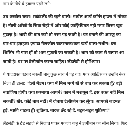
नाम के नीचे ये इबारत पढ़ने लगे:
उम्र छब्बीस बरस। स्कॉटलैंड की रहने वाली। मार्बल आर्च कॉर्नर हाउस में नौकर
है।
नीली आँखों के सिवा चेहरे में और कोई जाज़िबियत नहीं मगर जिस्म ख़ूब
गुदाज़ है।
शादी की बात करो तो नरम पड़ जाती है।
घर बनाने की आरज़ू का
बार-बार इज़हार। ज़्यादा मेलजोल ख़तरनाक।
कम ख़र्च बाला-नशीन। दस
शिलिंग भी पास हों तो शाम गुज़ारी जा सकती है।
शाम को काम से वापस आ
जाती है। घर पर टेलीफ़ोन करना चाहिए।
लैंडलेडी से होशियार।
ये याददाश्त पढ़कर मकर्जी बाबू कुछ सोच में पड़ गए। मगर आख़िरकार उन्होंने नंबर
मिला ही डाला:
"
हेलो मैडम। क्या मैं मिस मग्गे खै से बात कर सकता हूँ
?
बड़ी
नवाज़िश होगी। क्या फ़रमाया आपने
?
काम में मशग़ूल हैं
,
इस वक़्त नहीं मिल
सकतीं
?
ख़ैर
,
कोई बात नहीं। मैं दोबारा टेलीफ़ोन कर लूँगा। आपको ज़हमत
हुई
,
माफ़ी चाहता हूँ। शुक्रिया
,
बादल छँट रहे हैं
,
बहुत-बहुत शुक्रिया!"
लैंडलेडी के ठंडे लहजे से निजात पाकर मकर्जी बाबू ने इत्मीनान का साँस लिया। फिर