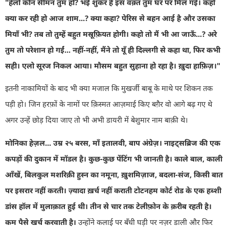
"
हेलो कौन सीमन तुम हो
?
भई शुकर है इस वक़्त तुम घर पर मिल गईं। कहो
क्या कर रही हो आज शाम...
?
क्या कहा
?
पेरिस से बहन आई है और उसका
मियाँ भी
?
तब तो तुम्हें बहुत मस्रूफ़ियत होगी। कहो तो मैं भी आ जाऊँ...
?
अरे
तुम तो परेशान हो गईं... नहीं-नहीं
,
मैंने तो यूँ ही दिल्लगी से कहा था
,
फिर कभी
सही। एलो सूरज निकल आया। मौसम बहुत सुहाना हो रहा है। ख़ुदा हाफ़िज़।"
इतनी नाकामियों के बाद भी क्या मजाल कि मुखर्जी बाबू के माथे पर शिकन तक
पड़ी हो। जिन हरफ़ों के नामों पर क़िस्मत आज़माई किए बग़ैर वो आगे बढ़ गए थे
अगर उन्हें छोड़ दिया जाए तो भी अभी डायरी में बेशुमार नाम बाक़ी थे।
मोनिका हेज़ल... उम्र २५ बरस
,
माँ इतालवी
,
बाप अंग्रेज़। नाइट्सब्रिज की एक
कपड़ों की दुकान में मॉडल है। कुछ-कुछ पेंटिंग भी जानती है।
काले बाल
,
काली
आँखें
,
बिलकुल मशरिक़ी हुस्न का नमूना
,
ख़ुशमिज़ाज
,
बदला-संज
,
किसी बात
पर इसरार नहीं करती। ज़्यादा ख़र्च नहीं कराती
टोटनहम कोर्ट रोड के एक हब्शी
डांस हॉल में मुलाक़ात हुई थी।
तीन से चार तक टेलीफ़ोन के क़रीब रहती है।
कम पैसे खर्च करवाती है।
उन्होंने कलाई पर बँधी घड़ी पर नज़र डाली और फिर