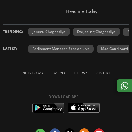
Headline Today
TRENDING:
Jammu Choghadiya
Darjeeling Choghadiya
Ra
LATEST:
Parliament Monsoon Session Live
Maa Gauri Aarti
INDIA TODAY
DAILYO
ICHOWK
ARCHIVE
DOWNLOAD APP