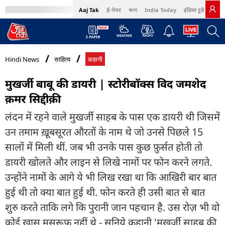
Aaj Tak
ई-पेपर
বাংলা
India Today
इंडिया टुडे हिंदी
MumbaiTak
BT Bazaar
Cosmopolitan
Harper's Bazaar
Northeast
Bri
Hindi News
साहित्य
कहानी
मुखर्जी बाबू की डायरी | स्टोरीबॉक्स विद जमशेद
क़मर सिद्दीक़ी
लंदन में रहने वाले मुखर्जी साहब के पास एक डायरी थी जिसमें
उन तमाम ख़ूबसूरत औरतों के नाम थे जो उनसे पिछले 15
सालों में मिली थीं. जब भी उनके पास कुछ फ़ुर्सत होती तो
डायरी खोलते और लाइन से लिखे नामों पर फोन करने लगते.
उन्होंने नामों के आगे ये भी लिख रखा था कि आखिरी बार बात
हुई थी तो क्या बात हुई थी. फोन करते ही उसी बात से बात
शुरु करते ताकि लगे कि पुरानी जान पहचान है. उस रोज़ भी वो
कोई खास मसरूफ़ नहीं थे - सुनिये कहानी 'मुखर्जी साहब की