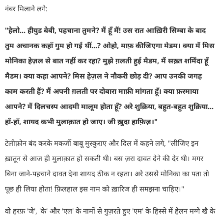
नंबर मिलाने लगे:
"
हेलो... हीयुड बेबी
,
पहचाना तुमने
?
मैं हूँ मैं! उस रात आख़िरी सिम्बा के बाद
तुम अचानक कहाँ गुम हो गई थीं...
?
ओहो
,
माफ़ कीजिएगा मैडम। क्या मैं मिस
मोनिका हेज़ल से बात नहीं कर रहा
?
मुझे ग़लती हुई मैडम
,
मैं सख़्त शर्मिंदा हूँ
मैडम। क्या कहा आपने
?
मिस हेज़ल ने नौकरी छोड़ दी
?
आप उनकी जगह
काम करती हैं
?
मैं अपनी ग़लती पर दोबारा माफ़ी मांगता हूँ। क्या फ़रमाया
आपने
?
मैं दिलचस्प आदमी मालूम होता हूँ
?
अरे
शुक्रिया
,
बहुत-बहुत शुक्रिया...
हाँ-हाँ
,
शायद कभी मुलाक़ात हो जाए। जी ख़ुदा हाफ़िज़।"
टेलीफ़ोन बंद करके मकर्जी बाबू मुस्कुराए और दिल में कहने लगे
, "
लीजिए इन
ख़ातून से आज ही मुलाक़ात हो सकती थी। बस ज़रा दावत देने की देर थी। मगर
बिना जाने-पहचाने दावत देना शायद ठीक न रहता। अरे उससे मोनिका का पता तो
पूछ ही लिया होता! फ़िलहाल इस नाम को ख़ारिज ही समझना चाहिए।"
वो हरफ़
'
जे
', '
के
'
और
'
एल
'
के नामों से गुज़रते हुए
'
एम
'
के हिस्से में हेलन मग्गे खै के