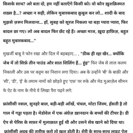
किसके साथ
?
अरे बता दो
,
हम नहीं बताएँगे किसी को। वो कौन ख़ुशक़िस्मत
शख़्स है...
?
अच्छा न सही
,
लेकिन मुबारकबाद क़ुबूल कर लो... शादी के बाद
मुझसे ज़रूर मिलवाना... हाँ
,
सुबह को सूरज निकला था बड़ा प्यारा प्यारा
,
फिर
बादल छा गए। लो अब बादल फिर छँट रहे हैं। अच्छा माज
,
ख़ुदा हाफ़िज़
,
बहुत
बहुत मुबारकबाद..."
मुखर्जी बाबू ने फोन रखा और दिल में बड़बड़ाए...
,
"
ठीक ही रहा खैर...
क्योंकि
जेब में तो सिर्फ़ तीन पाउंड और सात शिलिंग हैं... हुंह"
फिर जेब से लाल कलम
निकाली और उस पर कट्टम का निशान लगा दिया।
अब के उन्होंने
'
बी
'
के बाक़ी और
'
सी
', '
डी
', '
ई
'
के तमाम नामों को छोड़ते हुए
'
एफ़
'
पर रुके और मेड मुआज़ेल सीमन
फे ऐट के नाम के नीचे ये लिखा पैरा पढ़ने लगे:
फ्रांसीसी नसल
,
सुनहरे बाल
,
बड़ी-बड़ी आँखें
,
चंचल
,
मोटा जिस्म
,
हँसती है तो
गाल में गड्ढा पड़ता है।
मेडोवेल में एक अंग्रेज़ ख़ानदान के बच्चों की टीचर है।
डी
ऐप से पेरिस के सफ़र में मुलाक़ात हुई थी और उसने सेब खाने को दिया था।
फ्रांसीसी अदब की तारीफ़ करो तो ख़ुश होती है। शैरी के साथ-साथ लाइट ऐल