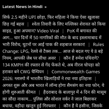
Latest News in Hindi
»
सिर्फ 2.5 महीने UPI छोड़ा, फिर महिला ने किया ऐसा खुलासा
छिड़ गई बहस
|
श्वेता तिवारी के लिए मल्लिका शेरावत को किया
साइड, हुआ अपमान? Video Viral
|
PoK में बगावत की
आग... चार दिनों में 50 नागरिकों की मौत के बाद इस्लामाबाद में
भारी विरोध, घुटनों पर आई पाक की शहबाज सरकार!
|
Rules
Change: LPG, रेलवे से टैक्‍स तक... आज से बदल गए ये 8 बड़े
नियम, आपकी जेब पर सीधा असर
|
कौन हैं रुमेश पथिरागे?
134 KMPH की रफ्तार से गेंद फेंकते थे, अब नीरज चोपड़ा को
हराकर बने CWG चैम्पियन
|
Commonwealth Games
2026: ग्लास्गो में भारतीय खिलाड़ियों ने रचा नया इतिहास
|
अगस्त शुरू और अब भारत में लॉन्च होगा सैमसंग का नया फोन, ये
होगी शुरुआती कीमत
|
हैदराबाद के बालापुर में 4 दिन की मासूम
का सौदा नाकाम... पुलिस और सोशल वर्कर ने जाल बिछाकर
बचाया, वहीदा खातून हुईं गिरफ्तार
|
कौन है ये हसीना, जिसके