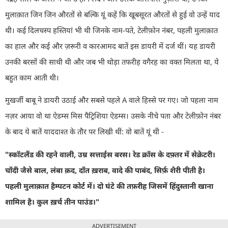
मुलाक़ात जिन जिन औरतों से बल्कि यूं कहें कि खूबसूरत औरतों से हुई वो उन्हें याद
थी। कई दिलचस्प हस्तियां भी थी जिनके नाम-पते
,
टेलीफ़ोन नंबर
,
पहली मुलाक़ात
का हाल और कई और ज़रूरी व कारआमद बातें इस डायरी में दर्ज थीं। यह डायरी
उनकी बरसों की साथी थी और जब भी थोड़ा तफरीह वगैरह का वक्त मिलता था, ये
बहुत काम आती थी।
मुखर्जी बाबू ने डायरी उठाई और सबसे पहले
A
वाले हिस्से पर गए। जो पहला नाम
नज़र आया वो था ऐडम्स मिस पैट्रिशिया ऐडम्स। उसके नीचे पता और टेलीफ़ोन नंबर
के बाद ये बातें याददाश्त के तौर पर लिखी थीं: वो बातें यूं थी -
"
स्कॉटलैंड की रहने वाली
,
उम्र सत्ताईस बरस। रेड क्रॉस के दफ़्तर में सेक्रेटरी।
चाँदी जैसे बाल
,
लंबा क़द
,
दाँत ख़राब
,
वादे की पाबंद
,
सिर्फ़ शैरी पीती है।
पहली मुलाक़ात हैम्पटन कोर्ट में।
दो घंटे की तफ़रीह जिसमें हिंदुस्तानी खाना
शामिल है। कुल ख़र्च तीन पाउंड।"
ADVERTISEMENT