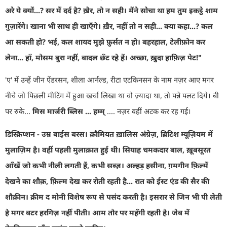
अरे ये क्यों...
?
सर में दर्द है
?
ख़ैर
,
तो न सही। मैंने सोचा था हम तुम इकट्ठे शाम
गुज़ारेंगे। खाना भी साथ ही खाएँगे। ख़ैर
,
नहीं तो न सही... क्या कहा...
?
कल
आ सकती हो
?
भई
,
कल शायद मुझे फ़ुर्सत न हो। बहरहाल
,
टेलीफ़ोन कर
लेना... हाँ
,
मौसम बुरा नहीं
,
बादल छँट रहे हैं। अच्छा
,
ख़ुदा हाफ़िज़ पेट!"
'
ए
'
में उन्हें जीन ऐंडरसन
,
शीला आर्नल्ड
,
रीटा एटकिनसन के नाम नज़र आए मगर
नीचे जो पिछली मीटिंग में हुआ खर्चा लिखा था वो ज़्यादा था, तो पन्ने पलट दिये। बी
पर रुके...
मिस मार्जरी ब्लिस ... हम्म्
.... नज़र वहीं अटक कर रह गई।
डिस्क्रिप्शन
-
उम्र बाईस बरस। क़ौमियत ख़ालिस अंग्रेज़
,
ब्रिटिश म्यूज़ियम में
मुलाज़िम है। वहीं पहली मुलाक़ात हुई थी।
सियाह चमकदार बाल
,
ख़ूबसूरत
आँखें जो कभी नीली लगती हैं
,
कभी सब्ज़। अल्हड़ हसीना
,
ग़मगीन फ़िल्में
देखने का शौक़
,
फ़िल्म देख कर रोती रहती है... रात को ईस्ट एंड की सैर की
शौक़ीन। क्रीम द मोनी विशेष रूप से पसंद करती है। इसरार से जिन भी पी लेती
है मगर बटर हरगिज़ नहीं पीती।
आम तौर पर महँगी रहती है। जेब में