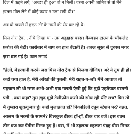
दिल में कहने लगे
, "
अच्छा ही हुआ वो न मिली। वरना अपनी जानिब से तो मैंने
ख़तरा मोल लेने में कोई कसर न उठा रखी थी।"
अब वो डायरी में हरफ़
'
टी
'
के नामों की सैर कर रहे थे।
मिस नोरा ट्रैक... नीचे लिखा था -
उम्र
अट्ठाइस बरस। कैम्बडन टाउन के चॉकलेट
फ़रोश की बेटी। कारोबार में बाप का हाथ बँटाती है।
शक्ल सूरत से दुरुस्त मगर
ज़रा ढल गई है।
काल लगाई
"
हेलो
,
मेहरबानी करके ज़रा मिस नोरा ट्रैक से मिलवा दीजिए। अरे ये तुम ही हो।
कहो क्या हाल है
,
मेरी आँखों की पुतली
,
मेरी राहत-ए-जाँ। मैंने आवाज़ तो
पहचान ली थी मगर अभी-अभी एक ग़लती ऐसी हुई कि मुझे एहतेयात बरतनी
पड़ी... क्या कहा
?
तुम ख़ुद मुझे टेलीफ़ोन करने की सोच रही थीं
?
सच
?
फिर तो
मैं तुम्हारा शुक्रगुज़ार हूँ। कहाँ मुलाक़ात हो
?
पिकाडिली ट्यूब स्टेशन पर
?
वक़्त
,
आलम के नक़्शे के सामने
?
बिलकुल ठीक! हाँ-हाँ
,
ठीक चार बजे। इस वक़्त
तीन बज कर पैंतीस मिनट हुए हैं। बस
,
मैं भी टहलता-टहलता पंद्रह-बीस मिनट