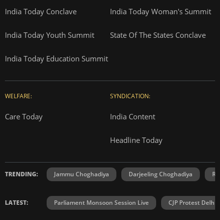
India Today Conclave
India Today Woman's Summit
India Today Youth Summit
State Of The States Conclave
India Today Education Summit
WELFARE:
SYNDICATION:
Care Today
India Content
Headline Today
TRENDING:
Jammu Choghadiya
Darjeeling Choghadiya
Ra
LATEST:
Parliament Monsoon Session Live
CJP Protest Delhi 