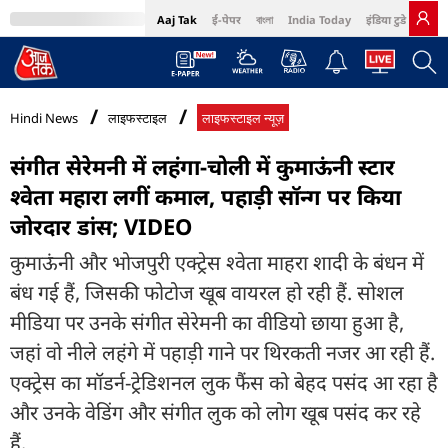
Aaj Tak
ई-पेपर
বাংলা
India Today
इंडिया टुडे हिंदी
MumbaiTak
BT Bazaar
Cosmopolitan
Harper's Bazaar
Northeast
Bri
Hindi News
लाइफस्टाइल
लाइफस्टाइल न्यूज़
संगीत सेरेमनी में लहंगा-चोली में कुमाऊंनी स्टार
श्वेता महारा लगीं कमाल, पहाड़ी सॉन्ग पर किया
जोरदार डांस; VIDEO
कुमाऊंनी और भोजपुरी एक्ट्रेस श्वेता माहरा शादी के बंधन में
बंध गई हैं, जिसकी फोटोज खूब वायरल हो रही हैं. सोशल
मीडिया पर उनके संगीत सेरेमनी का वीडियो छाया हुआ है,
जहां वो नीले लहंगे में पहाड़ी गाने पर थिरकती नजर आ रही हैं.
एक्ट्रेस का मॉडर्न-ट्रेडिशनल लुक फैंस को बेहद पसंद आ रहा है
और उनके वेडिंग और संगीत लुक को लोग खूब पसंद कर रहे
हैं.