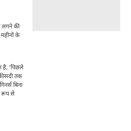
ोट लगने की
 महीनों के
 है, 'पिछले
0 फीसदी तक
िनर्स बिना
 रूप से