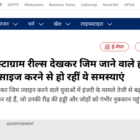
दी
GNTTV
Malayalam
Business Today
Lallantop
NewsTak
UPTak
st
Brides Today
Reader’s Digest
Astro Tak
Pakwan Gali
रंजन
धर्म
खेल
लाइफस्टाइल
ग्राम रील्स देखकर जिम जाने वाले ह
इज करने से हो रहीं ये समस्याएं
िम ज्वाइन करने वाले युवाओं में इंजरी के मामले तेजी से बढ़ र
े हैं, जो उनकी रीढ़ की हड्डी और जोड़ों को गंभीर नुकसान पहुंच
ADVERTISEMENT