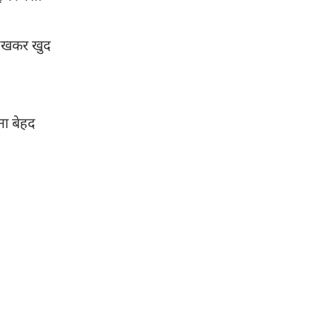
देखकर खुद
ना बेहद