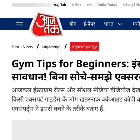
Aaj Tak
ई-पेपर
বাংলা
India Today
इंडिया टुडे हिं
MumbaiTak
BT Bazaar
Cosmopolitan
Harper's Bazaar
Northea
होम
ई-पेपर
भारत
मनो
Hindi News
लाइफस्टाइल
लाइफस्टाइल न्यूज़
Gym Tips for Beginners: इंस्टा
सावधान! बिना सोचे-समझे एक्सरसा
आजकल इंस्टाग्राम रील्स और सोशल मीडिया वीडियोज देखकर ज
किसी एक्सपर्ट गाइडेंस के लोग खतरनाक वर्कआउट कॉपी कर रह
एक्सपर्ट्स ने इससे बचने के तरीके बताए हैं.