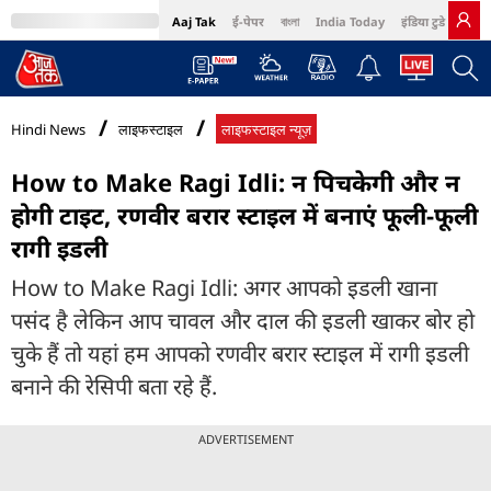
Aaj Tak
ई-पेपर
বাংলা
India Today
इंडिया टुडे हिंदी
MumbaiTak
BT Bazaar
Cosmopolitan
Harper's Bazaar
Northeast
Bri
Hindi News
लाइफस्टाइल
लाइफस्टाइल न्यूज़
How to Make Ragi Idli: न पिचकेगी और न
होगी टाइट, रणवीर बरार स्टाइल में बनाएं फूली-फूली
रागी इडली
How to Make Ragi Idli: अगर आपको इडली खाना
पसंद है लेकिन आप चावल और दाल की इडली खाकर बोर हो
चुके हैं तो यहां हम आपको रणवीर बरार स्टाइल में रागी इडली
बनाने की रेसिपी बता रहे हैं.
ADVERTISEMENT