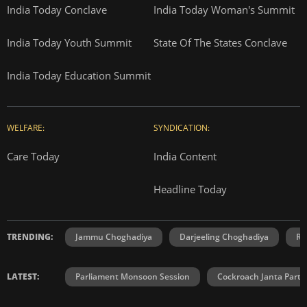
India Today Conclave
India Today Woman's Summit
India Today Youth Summit
State Of The States Conclave
India Today Education Summit
WELFARE:
SYNDICATION:
Care Today
India Content
Headline Today
TRENDING:
Jammu Choghadiya
Darjeeling Choghadiya
Ra
LATEST:
Parliament Monsoon Session
Cockroach Janta Party