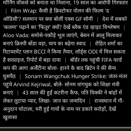
मॉर्निंग वॉकर्स को बनाता था निशाना, 19 साल का आरोपी गिरफ्तार
|
Film Wrap: कैसी है क्रिस्टोफर नोलन की फिल्म 'द
ओडिसी'? सलमान पर क्या बोलीं एक्स GF सोमी
|
देश में सबको
'कलमा' पढ़ाने का 'फितूर' क्यों? देखें ब्लैक एंड व्हाइट विश्लेषण
|
Aloo Vada: समोसे-पकौड़े भूल जाएंगे, बेसन में आलू मिलाकर
बनाएं क्रिस्पी बोंडा वड़ा, चाय का बढ़ेगा स्वाद
|
रोहित शर्मा का
रिटायरमेंट प्लान BCCI ने किया तैयार, लॉर्ड्स ODI में मिल सकता
है सरप्राइज, रिपोर्ट में बड़ा दावा
|
बॉर्डर तक पहुंची FIFA वर्ल्ड
कप की आग! अर्जेंटीना बोला- हारने के बाद ब्रिटेन ने की सैन्य
घुसपैठ
|
Sonam Wangchuk Hunger Strike: जंतर-मंतर
पहुंचे Arvind Kejriwal, बोले- सोनम वांगचुक को शिक्षा मंत्री
बनाएं
|
43 साल की हुईं कटरीना कैफ, पति विक्की ने बांहों में
लेकर लुटाया प्यार, लिखा- जान का जन्मदिन
|
राजस्थान में गौ-
अनुदान घोटाला, मरी हुई गायों के नाम पर डकारे करोड़ों, देखें
खुलासा