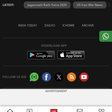
LATEST:
Jagannath Rath Yatra 2026
US Iran War News
INDIA TODAY
DAILYO
ICHOWK
ARCHIVE
DOWNLOAD APP
FOLLOW US ON
ADVERTISEMENT
Copyright © 2026 Living Media India Limited. For reprint rights:
Syndications
Today