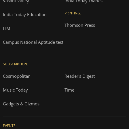
Vasant Valley
India Today Diaries
PRINTING:
India Today Education
Thomson Press
ITMI
Campus National Aptitude test
SUBSCRIPTION:
Cosmopolitan
Reader's Digest
Music Today
Time
Gadgets & Gizmos
EVENTS: