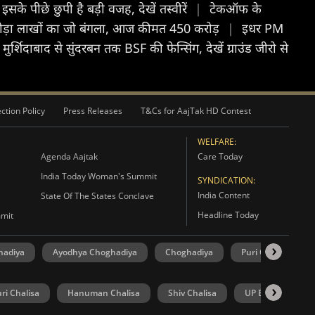
सके पीछे छुपी है बड़ी वजह, देखें तस्वीरें
|
टेकऑफ के
ले छोड़ा लाखों का जो बंगला, आज कीमत 450 करोड़
|
इधर PM
 मुर्शिदाबाद से सुंदरबन तक BSF की फेन्सिंग, देखें ग्राउंड जीरो से
ction Policy
Press Releases
T&Cs for AajTak HD Contest
WELFARE:
Agenda Aajtak
Care Today
India Today Woman's Summit
SYNDICATION:
India Content
State Of The States Conclave
Headline Today
mmit
hadiya
Ayodhya Choghadiya
Choghadiya
Puri Choghadiya
ri Chalisa
Hanuman Chalisa
Shiv Chalisa
UP Election