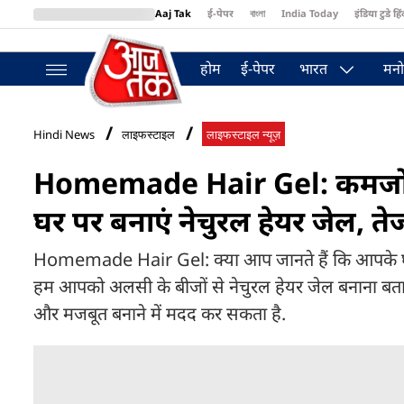
Aaj Tak
ई-पेपर
বাংলা
India Today
इंडिया टुडे हिं
MumbaiTak
BT Bazaar
Cosmopolitan
Harper's Bazaar
Northea
होम
ई-पेपर
भारत
मनो
Hindi News
लाइफस्टाइल
लाइफस्टाइल न्यूज़
Homemade Hair Gel: कमजोर और
घर पर बनाएं नेचुरल हेयर जेल, तेजी
Homemade Hair Gel: क्या आप जानते हैं कि आपके घर म
हम आपको अलसी के बीजों से नेचुरल हेयर जेल बनाना बताएंग
और मजबूत बनाने में मदद कर सकता है.