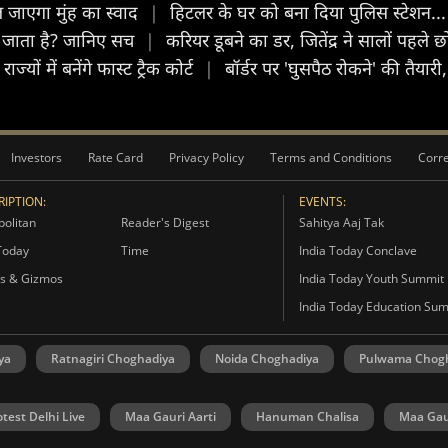
 जाएगा मुंह का स्वाद
|
हिटलर के घर को बना दिया पुलिस स्टेशन... इ
ा जाता है? जानिए सच
|
करियर डूबने का डर, जितेंद्र ने सालों पह
ं में बनेंगे फास्ट ट्रैक कोर्ट
|
बॉर्डर पर 'घुसपैठ रोकने' की तैयारी,
Investors
Rate Card
Privacy Policy
Terms and Conditions
Corre
IPTION:
EVENTS:
olitan
Reader's Digest
Sahitya Aaj Tak
Today
Time
India Today Conclave
s & Gizmos
India Today Youth Summit
India Today Education Su
ya
Ratnagiri Choghadiya
Noida Choghadiya
Pulwama Chog
otest Delhi Live
Maa Gauri Aarti
Hanuman Chalisa
Maa Gau