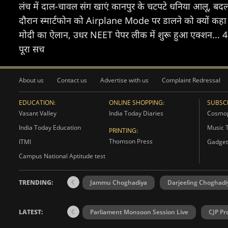
लंच में दाल-चावल संग खाएं कानपुर के चटपटे धनिया आलू, बदल
दौरान स्मार्टफोन को Airplane Mode पर डालने को क्यों कह
मोदी का ऐलान, उधर NEET पेपर लीक में शुरू हुआ एक्शन... 4 राज्यो
पूरा सच
About us
Contact us
Advertise with us
Complaint Redressal
EDUCATION:
ONLINE SHOPPING:
SUBSCR
Vasant Valley
India Today Diaries
Cosmop
India Today Education
Music 
PRINTING:
Thomson Press
ITMI
Gadget
Campus National Aptitude test
TRENDING:
Jammu Choghadiya
Darjeeling Choghadi
LATEST:
Parliament Monsoon Session Live
CJP Pr