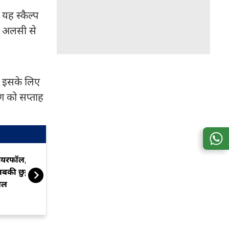
 यह स्कैल्प
ैं अलसी से
. इसके लिए
ण को सप्ताह
हेयरफॉल, गंजापन और सफेद बाल
बाल झड़ने पर शै
बकी छुट्टी, घर में बनाएं प्याज का
गलत? जानिए
ेल