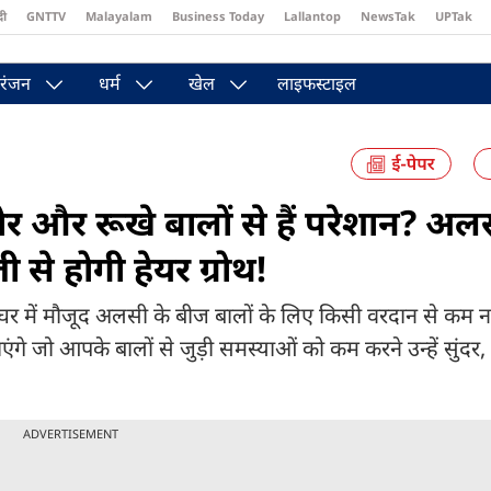
दी
GNTTV
Malayalam
Business Today
Lallantop
NewsTak
UPTak
st
Brides Today
Reader’s Digest
Astro Tak
Pakwan Gali
रंजन
धर्म
खेल
लाइफस्टाइल
 रूखे बालों से हैं परेशान? अलस
 से होगी हेयर ग्रोथ!
ें मौजूद अलसी के बीज बालों के लिए किसी वरदान से कम नह
े जो आपके बालों से जुड़ी समस्याओं को कम करने उन्हें सुंदर,
ADVERTISEMENT