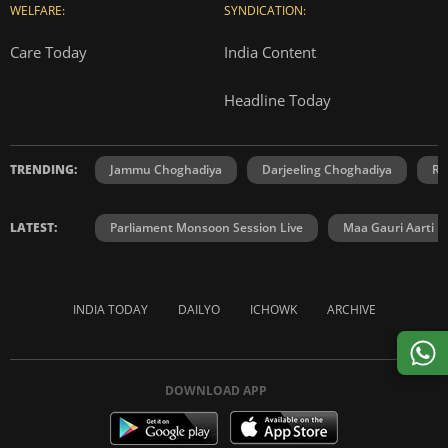
WELFARE:
SYNDICATION:
Care Today
India Content
Headline Today
TRENDING:
Jammu Choghadiya
Darjeeling Choghadiya
Ra
LATEST:
Parliament Monsoon Session Live
Maa Gauri Aarti
INDIA TODAY
DAILYO
ICHOWK
ARCHIVE
DOWNLOAD APP