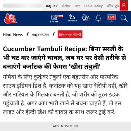
Aaj Tak
ई-पेपर
বাংলা
India Today
इंडिया टुडे हिंदी
MumbaiTak
BT Bazaar
Cosmopolitan
Harper's Bazaar
Northeast
Bri
Hindi News
लाइफस्टाइल
किचन एंड रेसिपी
Cucumber Tambuli Recipe: बिना सब्जी के
भी चट कर जाएंगे चावल, जब घर पर देसी तरीके से
बनाएंगे कर्नाटक की फेमस 'खीरा तंबुली'
गर्मियों के लिए कुकुंबर तंबुली एक बेहतरीन और पारंपरिक
साउथ इंडियन डिश है. कर्नाटक की यह खास रेसिपी दही, खीरे
और नारियल के मिलकर बनती है, जो शरीर को तुरंत ठंडक
पहुंचाती है. अगर आप भारी खाने से बचना चाहते हैं, तो इस
लाइट और हेल्दी डिश को चावल के साथ जरूर ट्राई करें.
ADVERTISEMENT