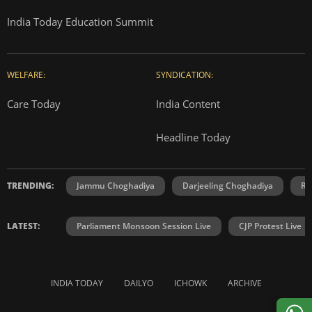
India Today Education Summit
WELFARE:
SYNDICATION:
Care Today
India Content
Headline Today
TRENDING:
Jammu Choghadiya
Darjeeling Choghadiya
Ra
LATEST:
Parliament Monsoon Session Live
CJP Protest Live
INDIA TODAY
DAILYO
ICHOWK
ARCHIVE