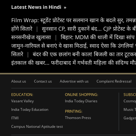
Latest News in Hindi
»
Film Wrap: स्टूडेंट प्रोटेस्ट पर सलमान खान के बदले सुर, तमन्
होंगे सितारे
|
सुनसान CP, सारी दुकानें बंद... CJP प्रोटेस्ट
सनसनीखेज खुलासा
|
बिहार: MDM की थाली में दिखा सांप का
जामुन-नारियल से बनाएं ये खास मिठाई, स्वाद ऐसा कि उंगलियां 
सितारे
|
बंदर की एक छलांग बनी काल! बिजली का तार टूटकर यु
इंतकाल की खबर... फरीदाबाद में गर्भवती महिला की संदिग्ध म
About us
Contact us
Advertise with us
Complaint Redressal
EDUCATION:
ONLINE SHOPPING:
SUBSCR
Vasant Valley
India Today Diaries
Cosmop
India Today Education
Music 
PRINTING:
Thomson Press
ITMI
Gadget
Campus National Aptitude test