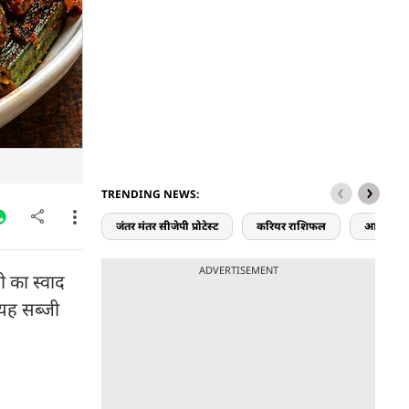
TRENDING NEWS:
जंतर मंतर सीजेपी प्रोटेस्ट
करियर राशिफल
आज का र
ADVERTISEMENT
ी का स्वाद
 यह सब्जी