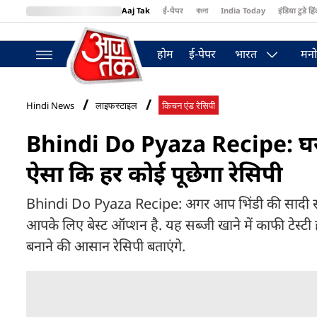
Aaj Tak
ई-पेपर
বাংলা
India Today
इंडिया टुडे हिं
MumbaiTak
BT Bazaar
Cosmopolitan
Harper's Bazaar
Northea
होम
ई-पेपर
भारत
मनो
Hindi News
लाइफस्टाइल
किचन एंड रेसिपी
Bhindi Do Pyaza Recipe: घर पर ब
ऐसा कि हर कोई पूछेगा रेसिपी
Bhindi Do Pyaza Recipe: अगर आप भिंडी की सादी सब्जी
आपके लिए बेस्ट ऑप्शन है. यह सब्जी खाने में काफी टेस
बनाने की आसान रेसिपी बताएंगे.