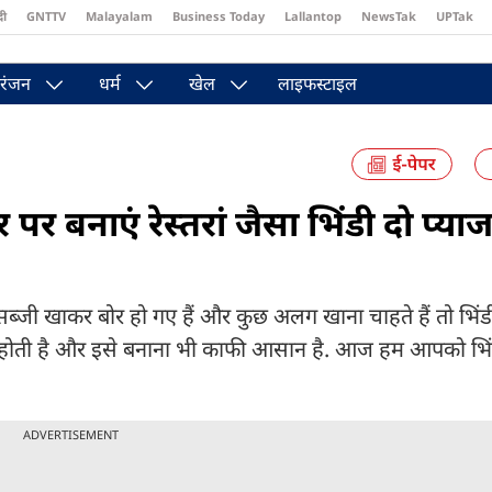
दी
GNTTV
Malayalam
Business Today
Lallantop
NewsTak
UPTak
st
Brides Today
Reader’s Digest
Astro Tak
Pakwan Gali
रंजन
धर्म
खेल
लाइफस्टाइल
नाएं रेस्तरां जैसा भिंडी दो प्याजा
 खाकर बोर हो गए हैं और कुछ अलग खाना चाहते हैं तो भिंडी
्टी होती है और इसे बनाना भी काफी आसान है. आज हम आपको भिंड
ADVERTISEMENT