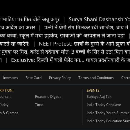
ना भाटिया पर फिर बोले अन्नू कपूर
|
Surya Shani Dashansh Yog: स
 के बीच आदेश का असर
|
पत्नी ने प्रेमी संग मिलकर रची साजिश, चाय 
 बच्चा, स्कूल में मचा हड़कंप, छात्राओं को अस्पताल ले जाना पड़ा
चाटते रह जाएंगे!
|
NEET Protest: छात्रों के गुस्से के आगे झुका
वक पर गिरा, करंट से दर्दनाक मौत; 3 बच्चों के सिर से उठा पिता क
ौत
|
Exclusive: दिल्ली में चली पैलेट गन... घायल प्रदर्शनकारी के ज
Investors
Rate Card
Privacy Policy
Terms and Conditions
Corre
IPTION:
EVENTS:
olitan
Reader's Digest
Sahitya Aaj Tak
Today
Time
India Today Conclave
s & Gizmos
India Today Youth Summit
India Today Education Su