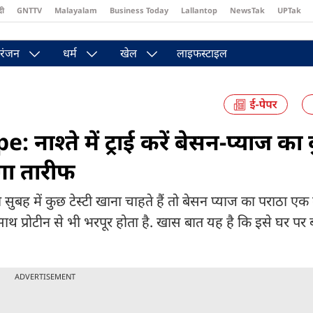
दी
GNTTV
Malayalam
Business Today
Lallantop
NewsTak
UPTak
st
Brides Today
Reader’s Digest
Astro Tak
Pakwan Gali
रंजन
धर्म
खेल
लाइफस्टाइल
श्ते में ट्राई करें बेसन-प्याज का 
गा तारीफ
 में कुछ टेस्टी खाना चाहते हैं तो बेसन प्याज का पराठा एक
-साथ प्रोटीन से भी भरपूर होता है. खास बात यह है कि इसे घर प
ADVERTISEMENT