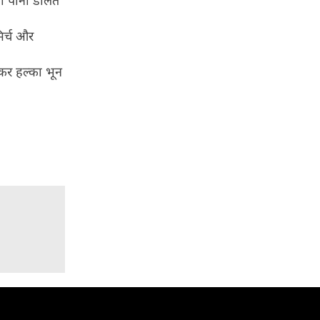
ा पानी डालते
िर्च और
कर हल्का भून