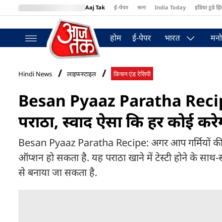
Aaj Tak
ई-पेपर
বাংলা
India Today
इंडिया टुडे हिं
MumbaiTak
BT Bazaar
Cosmopolitan
Harper's Bazaar
Northea
होम
ई-पेपर
भारत
मनो
Hindi News
लाइफस्टाइल
किचन एंड रेसिपी
Besan Pyaaz Paratha Recipe: ना
पराठा, स्वाद ऐसा कि हर कोई करे
Besan Pyaaz Paratha Recipe: अगर आप गर्मियों की सुबह
ऑप्शन हो सकता है. यह पराठा खाने में टेस्टी होने के साथ
से बनाया जा सकता है.