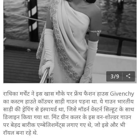
3/9
राधिका मर्चेंट ने इस खास मौके पर फ्रेंच फैशन हाउस Givenchy
का कस्टम हाउते कॉउचर साड़ी गाउन पहना था. ये गाउन भारतीय
साड़ी की ड्रेपिंग से इंस्पायर्ड था, जिसे मॉडर्न वेस्टर्न सिल्हूट के साथ
डिजाइन किया गया था. मिंट ग्रीन कलर के इस वन-शोल्डर गाउन
पर बेहद बारीक एम्बेलिशमेंट्स लगाए गए थे, जो इसे और भी
रॉयल बना रहे थे.