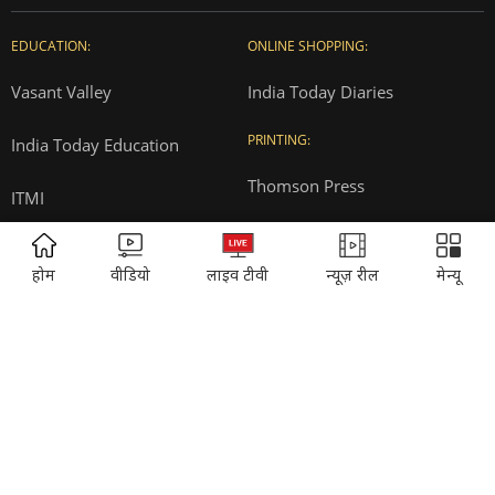
Privacy Policy
Terms and Conditions
Correction Policy
Press Releases
T&Cs for AajTak HD Contest
EDUCATION:
ONLINE SHOPPING:
ADVERTISEMENT
होम
वीडियो
लाइव टीवी
न्यूज़ रील
मेन्यू
Vasant Valley
India Today Diaries
PRINTING:
India Today Education
Thomson Press
ITMI
Campus National Aptitude test