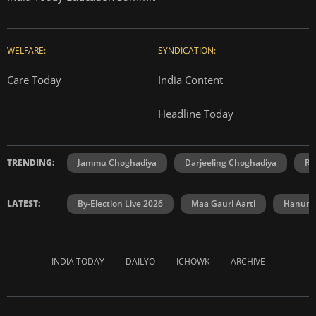
WELFARE:
SYNDICATION:
Care Today
India Content
Headline Today
TRENDING:
Jammu Choghadiya
Darjeeling Choghadiya
Ra
LATEST:
By-Election Live 2026
Maa Gauri Aarti
Hanuma
INDIA TODAY
DAILYO
ICHOWK
ARCHIVE