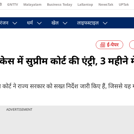
दी
GNTTV
Malayalam
Business Today
Lallantop
NewsTak
UPTak
st
Brides Today
Reader’s Digest
Astro Tak
Pakwan Gali
रंजन
धर्म
खेल
लाइफस्टाइल
ेस में सुप्रीम कोर्ट की एंट्री, 3 महीने मे
्रीम कोर्ट ने राज्य सरकार को सख्त निर्देश जारी किए हैं, जिससे य
ADVERTISEMENT