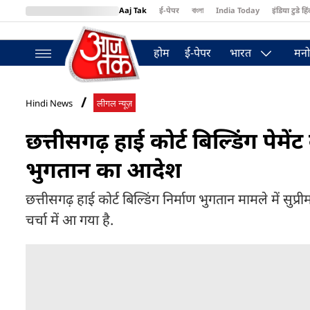
Aaj Tak
ई-पेपर
বাংলা
India Today
इंडिया टुडे हिं
MumbaiTak
BT Bazaar
Cosmopolitan
Harper's Bazaar
Northea
होम
ई-पेपर
भारत
मनो
Hindi News
लीगल न्यूज़
छत्तीसगढ़ हाई कोर्ट बिल्डिंग पेमेंट क
भुगतान का आदेश
छत्तीसगढ़ हाई कोर्ट बिल्डिंग निर्माण भुगतान मामले में सुप
चर्चा में आ गया है.