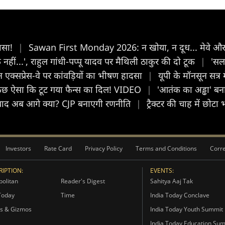
ासा!
|
Sawan First Monday 2026: न खोया, न दूध... मेवे और ची
हीं...', राहुल गांधी-पप्पू यादव पर मैथिली ठाकुर की दो टूक
|
'सलम
न एक्सप्रेस-वे पर कांवड़ियों का भीषण हादसा
|
यूपी के मॉनसून सत्र 
हां कुछ ऐसा कि टूट गया फैन्स का दिल! VIDEO
|
'आतंक का अड्ढा' बना 
े के बाद अब आगे क्या? CJP बनाएगी रणनीति
|
ट्रैक्टर की चाह में छोट
Investors
Rate Card
Privacy Policy
Terms and Conditions
Corre
IPTION:
EVENTS:
olitan
Reader's Digest
Sahitya Aaj Tak
Today
Time
India Today Conclave
s & Gizmos
India Today Youth Summit
India Today Education Su