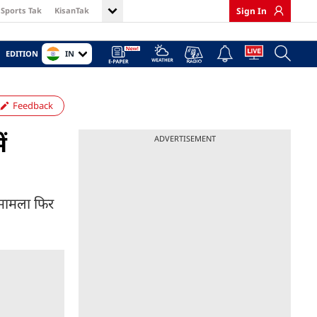
Sports Tak
KisanTak
Sign In
IN
EDITION
Feedback
ं
ADVERTISEMENT
ह मामला फिर