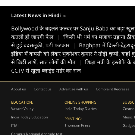
Latest News in Hindi
»
Bollywood के बदलते कल्चर पर Sanju Baba का बड़ा खुल
कतली हो जाएगी फेल
|
'किसी भी धर्म का मजाक उड़ाना ठीक न
से हुई बदसलूकी, पड़ी फटकार
|
Baghpat में दिल्ली-देहरादू
इंडिया में वापसी को लेकर भुवनेश्वर कुमार ने तोड़ी चुप्पी, क
से बिछीं लाशें, सात लोगों की मौत
|
शिक्षा मंत्री के इस्तीफ
CCTV से खुला ब्लाइंड मर्डर का राज
About us
Contact us
Advertise with us
Complaint Redressal
EDUCATION:
ONLINE SHOPPING:
SUBSCR
Vasant Valley
India Today Diaries
Cosmop
India Today Education
Music 
PRINTING:
Thomson Press
ITMI
Gadget
Campus National Aptitude test