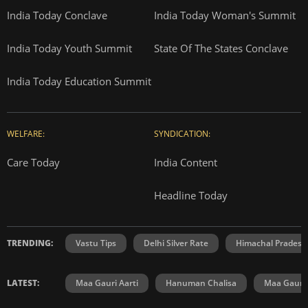
India Today Conclave
India Today Woman's Summit
India Today Youth Summit
State Of The States Conclave
India Today Education Summit
WELFARE:
SYNDICATION:
Care Today
India Content
Headline Today
TRENDING:
Vastu Tips
Delhi Silver Rate
Himachal Prades
LATEST:
Maa Gauri Aarti
Hanuman Chalisa
Maa Gauri 