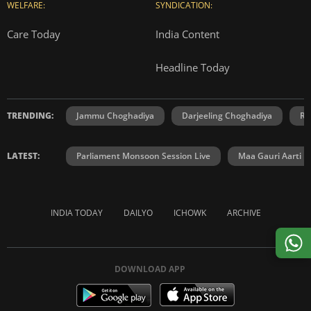
WELFARE:
SYNDICATION:
Care Today
India Content
Headline Today
TRENDING:
Jammu Choghadiya
Darjeeling Choghadiya
Ra
LATEST:
Parliament Monsoon Session Live
Maa Gauri Aarti
INDIA TODAY
DAILYO
ICHOWK
ARCHIVE
DOWNLOAD APP