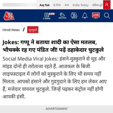
Aaj Tak
ई-पेपर
বাংলা
India Today
इंडिया टुडे हिंदी
MumbaiTak
BT Bazaar
Cosmopolitan
Harper's Bazaar
Northeast
Bri
Hindi News
चुटकुले
Jokes: गप्पू ने बताया शादी का ऐसा मतलब,
भौचक्के रह गए पंडित जी! पढ़ें ठहाकेदार चुटकुले
Social Media Viral Jokes: हंसने-मुस्कुराने से मूड और
मांइड दोनों ही तरोताजा रहते हैं. आजकल के बिजी
लाइफस्टाइल में लोगों को मुस्कुराने के लिए भी समय नहीं
मिलता. आपको हंसाने और गुदगुदाने के लिए हम लेकर आए
हैं, मजेदार वायरल चुटकुले. जिन्हें पढ़कर कंट्रोल नहीं होगी
आपकी हंसी.
ADVERTISEMENT