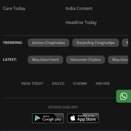
Care Today
India Content
Headline Today
TRENDING:
Jammu Choghadiya
Darjeeling Choghadiya
Ra
LATEST:
Maa Gauri Aarti
Hanuman Chalisa
Maa Gauri 
INDIA TODAY
DAILYO
ICHOWK
ARCHIVE
DOWNLOAD APP