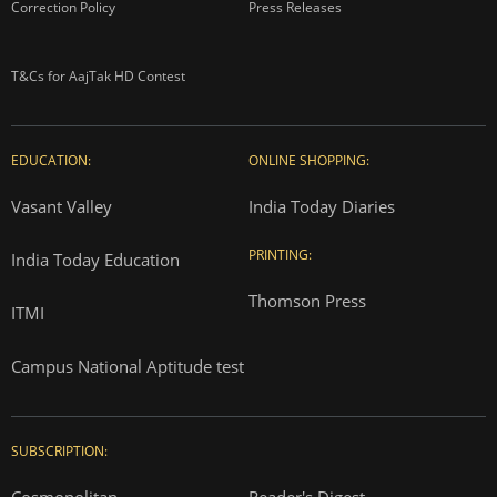
Correction Policy
Press Releases
T&Cs for AajTak HD Contest
EDUCATION:
ONLINE SHOPPING:
Vasant Valley
India Today Diaries
PRINTING:
India Today Education
Thomson Press
ITMI
Campus National Aptitude test
SUBSCRIPTION:
Cosmopolitan
Reader's Digest