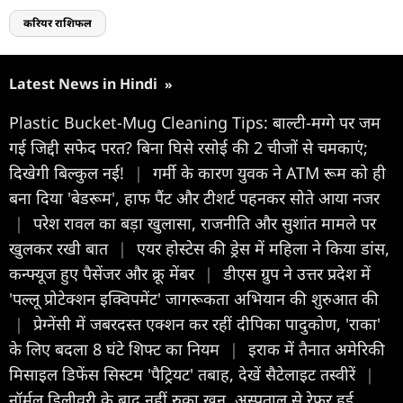
करियर राशिफल
Latest News in Hindi
»
Plastic Bucket-Mug Cleaning Tips: बाल्टी-मग्गे पर जम
गई जिद्दी सफेद परत? बिना घिसे रसोई की 2 चीजों से चमकाएं;
दिखेगी बिल्कुल नई!
|
गर्मी के कारण युवक ने ATM रूम को ही
बना दिया 'बेडरूम', हाफ पैंट और टीशर्ट पहनकर सोते आया नजर
|
परेश रावल का बड़ा खुलासा, राजनीति और सुशांत मामले पर
खुलकर रखी बात
|
एयर होस्टेस की ड्रेस में महिला ने किया डांस,
कन्फ्यूज हुए पैसेंजर और क्रू मेंबर
|
डीएस ग्रुप ने उत्तर प्रदेश में
'पल्लू प्रोटेक्शन इक्विपमेंट' जागरूकता अभियान की शुरुआत की
|
प्रेग्नेंसी में जबरदस्त एक्शन कर रहीं दीपिका पादुकोण, 'राका'
के लिए बदला 8 घंटे शिफ्ट का नियम
|
इराक में तैनात अमेरिकी
मिसाइल डिफेंस सिस्टम 'पैट्रियट' तबाह, देखें सैटेलाइट तस्वीरें
|
नॉर्मल डिलीवरी के बाद नहीं रुका खून, अस्पताल से रेफर हुई