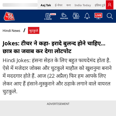
Aaj Tak
ई-पेपर
বাংলা
India Today
इंडिया टुडे हिंदी
MumbaiTak
BT Bazaar
Cosmopolitan
Harper's Bazaar
Northeast
Bri
Hindi News
चुटकुले
Jokes: टीचर ने कहा- इरादे बुलन्द होने चाहिए...
छात्र का जवाब कर देगा लोटपोट
Hindi Jokes: हंसना सेहत के लिए बहुत फायदेमंद होता है.
ऐसे में मजेदार जोक्स और चुटकुले माहौल को खुशनुमा बनाने
में मददगार होते हैं. आज (22 अप्रैल) फिर हम आपके लिए
लेकर आए हैं हंसाने-मुस्कुराने और ठहाके लगाने वाले वायरल
चुटकुले.
ADVERTISEMENT