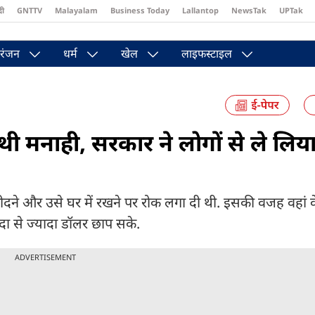
दी
GNTTV
Malayalam
Business Today
Lallantop
NewsTak
UPTak
st
Brides Today
Reader’s Digest
Astro Tak
Pakwan Gali
रंजन
धर्म
खेल
लाइफस्टाइल
 थी मनाही, सरकार ने लोगों से ले लिय
रीदने और उसे घर में रखने पर रोक लगा दी थी. इसकी वजह वहां 
्यादा से ज्यादा डॉलर छाप सके.
ADVERTISEMENT