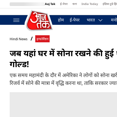
Aaj Tak
ई-पेपर
বাংলা
India Today
इंडिया टुडे हिं
MumbaiTak
BT Bazaar
Cosmopolitan
Harper's Bazaar
Northea
होम
ई-पेपर
भारत
मनो
Hindi News
इन्फॉर्मेशन
जब यहां घर में सोना रखने की हुई
गोल्ड!
एक समय महामंदी के दौर में अमेरिका ने लोगों को सोना ख
रिजर्व में सोने की मात्रा में वृद्धि करना था, ताकि सरकार ज