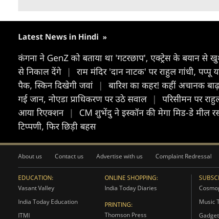
Latest News in Hindi
»
कंगना ने GenZ को बताया था 'गटरछाप', एक्ट्रेस के बयान से 
से निकाल देंगे
|
राम मंदिर 'दान नाटक' पर राहुल गांधी, पप्पू
पैक, स्किन दिखेगी जवां
|
बारिश का कहर! कहीं अचानक बाढ़, 
गई जान, नोएडा प्राधिकरण पर उठे सवाल
|
परिसीमन पर राहु
आया रिएक्शन
|
CM शुभेंदु ने इस्कॉन की मेगा मिड-डे मील रस
टिप्पणी, फिर छिड़ी बहस
About us
Contact us
Advertise with us
Complaint Redressal
EDUCATION:
ONLINE SHOPPING:
SUBSCR
Vasant Valley
India Today Diaries
Cosmop
India Today Education
Music 
PRINTING:
Thomson Press
ITMI
Gadget