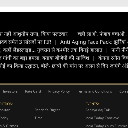
खुश नहीं आशुतोष राणा, किया पलटवार
|
'चन्नी लाओ, पंजाब बचाओ', र
 यादव समेत 3 सांसदों पर FIR
|
Anti Aging Face Pack: झुर्रियां औ
कहीं लैंडस्लाइड... गुजरात से कश्मीर तक बिगड़े हालात
|
पानी पीन
ल गांधी का बड़ा हमला, बताया बीजेपी की साजिश
|
कंगना रनौत विव
ोई का किया उद्घाटन, बोले- छात्रों की मांग पर अलग से दिए जाएंगे अं
Investors
Rate Card
Privacy Policy
Terms and Conditions
Corre
IPTION:
EVENTS:
olitan
Reader's Digest
Sahitya Aaj Tak
Today
Time
India Today Conclave
s & Gizmos
India Today Youth Summit