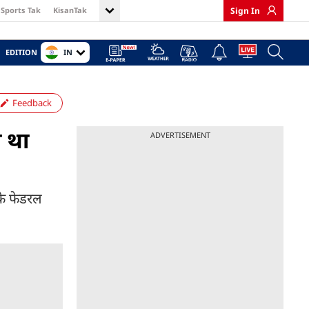
Sports Tak
KisanTak
Sign In
IN
EDITION
Feedback
ा था
ADVERTISEMENT
के फेडरल