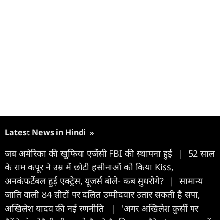
Latest News in Hindi
»
जब अमेरिका की खुफिया एजेंसी FBI की स्थापना हुई
|
52 साल
के राम कपूर ने उम्र में छोटी हसीनाओं को किया Kiss,
अनकंफर्टेबल हुई एक्ट्रेस, यूजर्स बोले- कब सुधरोगे?
|
सामान्य
जाति वाली 84 सीटों पर दलित उम्मीदवार उतार सकती है सपा,
अखिलेश यादव की नई रणनीति
|
'अगर अखिलेश कुर्सी पर