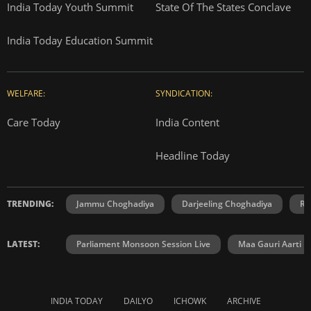
India Today Youth Summit
State Of The States Conclave
India Today Education Summit
WELFARE:
SYNDICATION:
Care Today
India Content
Headline Today
TRENDING:
Jammu Choghadiya
Darjeeling Choghadiya
Ra
LATEST:
Parliament Monsoon Session Live
Maa Gauri Aarti
INDIA TODAY
DAILYO
ICHOWK
ARCHIVE