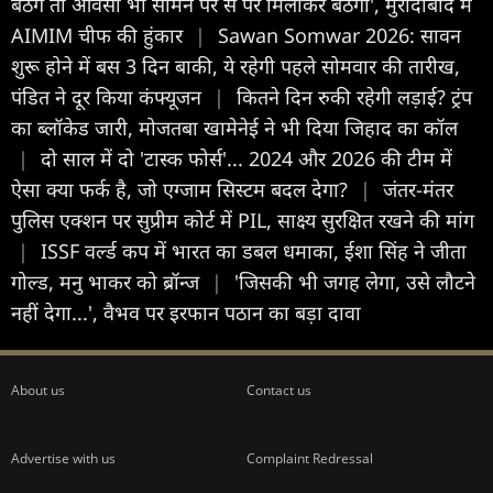
बैठेंगे तो ओवैसी भी सामने पैर से पैर मिलाकर बैठेगा', मुरादाबाद में
AIMIM चीफ की हुंकार
|
Sawan Somwar 2026: सावन
शुरू होने में बस 3 दिन बाकी, ये रहेगी पहले सोमवार की तारीख,
पंडित ने दूर किया कंफ्यूजन
|
कितने दिन रुकी रहेगी लड़ाई? ट्रंप
का ब्लॉकेड जारी, मोजतबा खामेनेई ने भी दिया जिहाद का कॉल
|
दो साल में दो 'टास्‍क फोर्स'... 2024 और 2026 की टीम में
ऐसा क्‍या फर्क है, जो एग्‍जाम स‍िस्‍टम बदल देगा?
|
जंतर-मंतर
पुलिस एक्शन पर सुप्रीम कोर्ट में PIL, साक्ष्य सुरक्षित रखने की मांग
|
ISSF वर्ल्ड कप में भारत का डबल धमाका, ईशा सिंह ने जीता
गोल्ड, मनु भाकर को ब्रॉन्ज
|
'जिसकी भी जगह लेगा, उसे लौटने
नहीं देगा...', वैभव पर इरफान पठान का बड़ा दावा
About us
Contact us
Advertise with us
Complaint Redressal