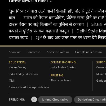
Latest News in Hindi
»
'तुम गिरकर दोबारा उठने वाले खिलाड़ी हो', चोट से टूटे तेजस्व
बाल
|
'भारत को नेपाल बनाओगे?', प्रोटेस्ट खत्म होने पर CJP 
हाउस घेराव पर अड़े किसानों का पुलिस से टकराव
|
Shani Va
कपड़ों में पुलिस पर क्या कहता है कानून
|
Delhi Style Matar
चटपटा स्वाद
|
CJP के बाद अब जंतर-मंतर पर धरना देंगे रिटायर
About us
Contact us
Advertise with us
Complaint Redressal
EDUCATION:
ONLINE SHOPPING:
SUBSCR
Vasant Valley
India Today Diaries
Cosmop
India Today Education
Music 
PRINTING:
Thomson Press
ITMI
Gadget
Campus National Aptitude test
TRENDING:
Jammu Choghadiya
Darjeeling Choghadi