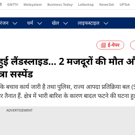
दी
GNTTV
Malayalam
Business Today
Lallantop
NewsTak
UPTak
st
Brides Today
Reader’s Digest
Astro Tak
Pakwan Gali
रंजन
धर्म
खेल
लाइफस्टाइल
हुई लैंडस्लाइड... 2 मजदूरों की मौत 
ा सस्पेंड
या कि बचाव कार्य जारी है तथा पुलिस, राज्य आपदा प्रतिक्रिया ब
 तैनात हैं. क्षेत्र में भारी बारिश के कारण बादल फटने की घटना हु
ADVERTISEMENT