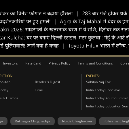
िन शंकर का विनेश फोगाट ने बढ़ाया हौसला
|
283 बार गंजे होकर थके 
प्रदर्शनकारियों पर हुए हमले!
|
Agra के Taj Mahal में बंदर के हम
kri 2026: साढ़ेसाती के खतरनाक चरण में ये राशि, दिसंबर तक सताए
 Kulcha: घर पर बनाएं दिल्ली स्टाइल 'मटर-कुलचा'! गेहूं के आटे स
्ड पुलिसवाले! जानें क्या है वजह
|
Toyota Hilux भारत में लॉन्च, फॉर
Investors
Rate Card
Privacy Policy
Terms and Conditions
Corre
IPTION:
EVENTS:
olitan
Reader's Digest
Sahitya Aaj Tak
Today
Time
India Today Conclave
s & Gizmos
India Today Youth Summit
India Today Education Su
ya
Ratnagiri Choghadiya
Noida Choghadiya
Pulwama Chog