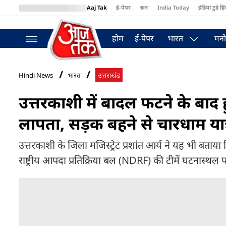
Aaj Tak
ई-पेपर
বাংলা
India Today
इंडिया टुडे हिं
MumbaiTak
BT Bazaar
Cosmopolitan
Harper's Bazaar
Northea
होम
ई-पेपर
भारत
मनो
Hindi News
भारत
उत्तराखंड
उत्तरकाशी में बादल फटने के बाद 
लापता, सड़क बहने से चारधाम यात्र
उत्तरकाशी के जिला मजिस्ट्रेट प्रशांत आर्य ने यह भी बता
राष्ट्रीय आपदा प्रतिक्रिया बल (NDRF) की टीमें घटनास्थल पर