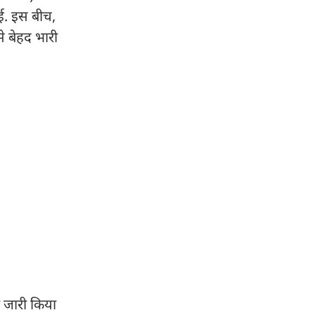
ुई. इस बीच,
े बेहद भारी
े जारी किया