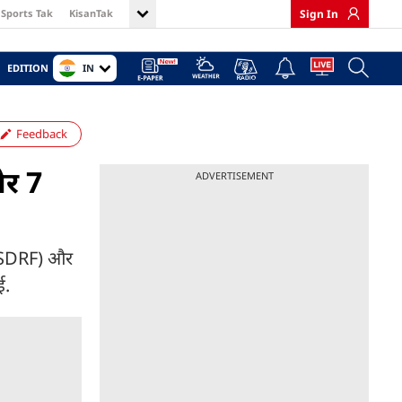
Sports Tak
KisanTak
Sign In
IN
EDITION
Feedback
और 7
ADVERTISEMENT
ल (SDRF) और
ई.