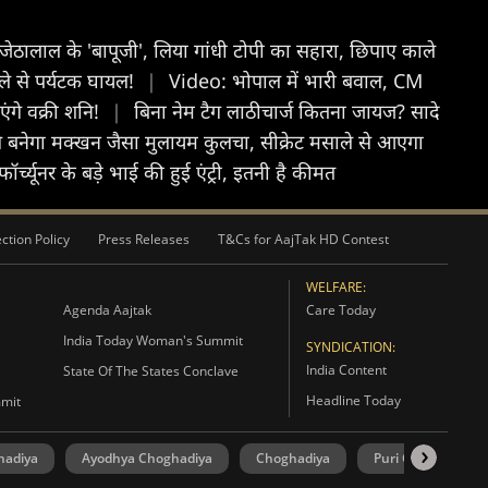
जेठालाल के 'बापूजी', लिया गांधी टोपी का सहारा, छिपाए काले
ले से पर्यटक घायल!
|
Video: भोपाल में भारी बवाल, CM
ंगे वक्री शनि!
|
बिना नेम टैग लाठीचार्ज कितना जायज? सादे
े बनेगा मक्खन जैसा मुलायम कुलचा, सीक्रेट मसाले से आएगा
्च्यूनर के बड़े भाई की हुई एंट्री, इतनी है कीमत
ction Policy
Press Releases
T&Cs for AajTak HD Contest
WELFARE:
Agenda Aajtak
Care Today
India Today Woman's Summit
SYNDICATION:
India Content
State Of The States Conclave
Headline Today
mmit
hadiya
Ayodhya Choghadiya
Choghadiya
Puri Choghadiya