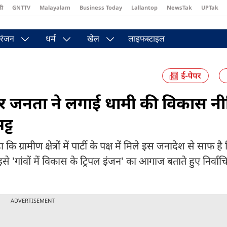
दी
GNTTV
Malayalam
Business Today
Lallantop
NewsTak
UPTak
st
Brides Today
Reader’s Digest
Astro Tak
Pakwan Gali
रंजन
धर्म
खेल
लाइफस्टाइल
देकर जनता ने लगाई धामी की विकास न
ट्ट
कि ग्रामीण क्षेत्रों में पार्टी के पक्ष में मिले इस जनादेश से साफ ह
े इसे 'गांवों में विकास के ट्रिपल इंजन' का आगाज बताते हुए निर्वाच
ADVERTISEMENT