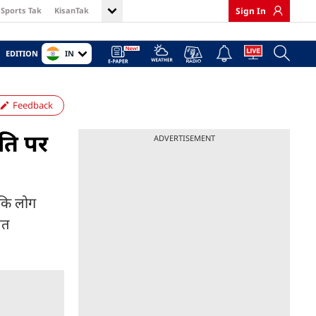
Sports Tak
KisanTak
Sign In
IN
EDITION
Feedback
ीति पर
ADVERTISEMENT
ै कि लोग
ित