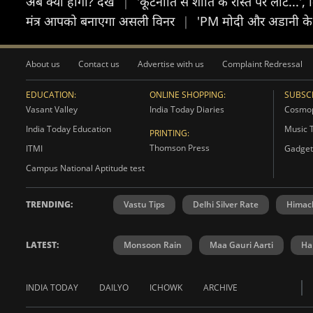
अब क्या होगा? देखें
|
'कूटनीति से शांति के रास्ते पर लौटें...
मंत्र आपको बनाएगा असली विनर
|
'PM मोदी और अडानी के
About us
Contact us
Advertise with us
Complaint Redressal
EDUCATION:
ONLINE SHOPPING:
SUBSCR
Vasant Valley
India Today Diaries
Cosmop
India Today Education
Music 
PRINTING:
Thomson Press
ITMI
Gadget
Campus National Aptitude test
TRENDING:
Vastu Tips
Delhi Silver Rate
Himac
LATEST:
Monsoon Rain
Maa Gauri Aarti
Ha
INDIA TODAY
DAILYO
ICHOWK
ARCHIVE