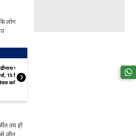
ै कि लोग
ित
द्रीनाथ चढ़ावा चोरी केस में FIR
उत्तराखंड में भार
र्ज, 15 दिन में रिपोर्ट देगी हाई
उफान पर, मलबा 
ेवल कमेटी
बंद
 जीत तय हो
 से जीत