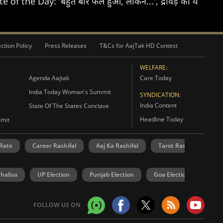
 of the Day: 'बहुत बार फेल हुआ, लेकिन...', द्रविड़ का ये
ction Policy
Press Releases
T&Cs for AajTak HD Contest
WELFARE:
Agenda Aajtak
Care Today
India Today Woman's Summit
SYNDICATION:
India Content
State Of The States Conclave
Headline Today
mmit
 Rate
Career Rashifal
Aaj Ka Rashifal
Tarot Rashifal
N
Chalisa
UP Election
Punjab Election
Goa Election
Mani
FOLLOW US ON