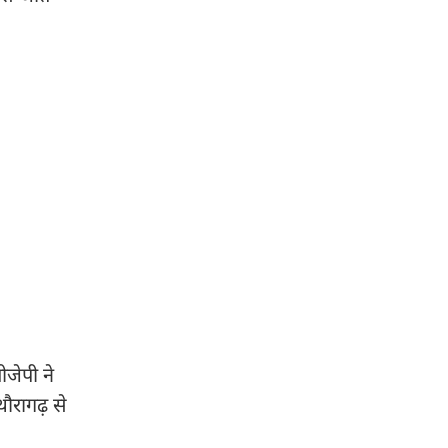
ीजेपी ने
ौरागढ़ से