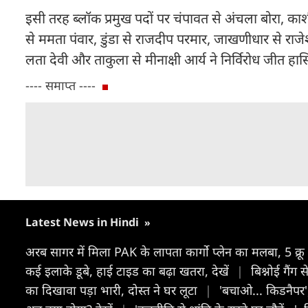
इसी तरह ब्लॉक प्रमुख पदों पर चंपावत से अंचला बोरा, काशी
से ममता पंवार, डुंडा से राजदीप परमार, जाखणीधार से रा
लता देवी और ताकुला से मीनाक्षी आर्य ने निर्विरोध जीत हास
---- समाप्त ----
Latest News in Hindi
»
अरब सागर में मिला PAK के लापता कार्गो प्लेन का मलबा, 5 क्र
कई इलाके डूबे, हाई टाइड का बढ़ा खतरा, देखें
|
बिश्नोई गैंग
का दिखावा पड़ा भारी, दोस्त ने घर लूटा
|
'बचाओ... किडनैपर',