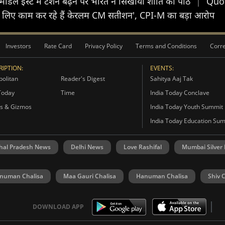
', मिडिल ईस्ट में टेंशन बढ़ने पर भारत ने सिखाया शांति का पाठ
|
Quote
 लिए काम कर रहे हैं केरलम CM सतीशन', CPI-M का बड़ा आरोप
Investors
Rate Card
Privacy Policy
Terms and Conditions
Corre
IPTION:
EVENTS:
olitan
Reader's Digest
Sahitya Aaj Tak
Today
Time
India Today Conclave
s & Gizmos
India Today Youth Summit
India Today Education Su
hal Pradesh News
Delhi News
Love Rashifal
Mumbai Silver
numan Chalisa
Maa Gauri Chalisa
Hanuman Chalisa
Shiv 
DOWNLOAD APP