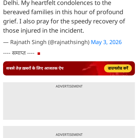
Delhi. My heartfelt condolences to the
bereaved families in this hour of profound
grief. I also pray for the speedy recovery of
those injured in the incident.
— Rajnath Singh (@rajnathsingh)
May 3, 2026
---- समाप्त ----
सबसे तेज़ ख़बरों के लिए आजतक ऐप
डाउनलोड करें
ADVERTISEMENT
ADVERTISEMENT