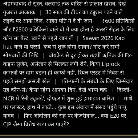
अहमदाबाद से सूरत, वलसाड तक बार‍िश से हालात खराब, देखें
गुजरात आजतक
|
30 साल की टीचर का ट्यूशन पढ़ने वाले
लड़के पर आया दिल, आहत पति ने दे दी जान
|
₹600 प्रतिकिलो
और ₹2500 प्रतिकिलो वाले घी में क्या होता है अंतर? सेहत के लिए
कौन सा बेस्ट, खाने से पहले जान लें
|
Sawan 2026 Kab
hai: कल या परसों, कब से शुरू होगा सावन? नोट करें सभी
सोमवारों की तिथि
|
बॉयफ्रेंड से दूर होकर तड़पीं ऋतिक की Ex-
वाइफ सुजैन, अर्सलान से मिलकर लगीं रोने, किया Liplock
|
कागजों पर दाम बढ़ना ही काफी नहीं, रियल एस्टेट में निवेश से
पहले समझें असली खेल
|
पत‍ि-पत्नी के संबंधों के ल‍िए ज‍िम्मेदार
ग्रह कौन-से? कैसा रहेगा आपका द‍िन, देखें भाग्य चक्र
|
दिल्ली-
NCR में 'रेनी ट्यूजडे', दोपहर में शुरू हुई झमाझम बारिश
|
माथे
पर प्लास्टर, हाथ में लाठी... कुछ इस अंदाज में संसद पहुंचे पप्पू
यादव
|
फिर आंदोलन की राह पर केजरीवाल... क्या E20 पर
CJP जैसा विरोध खड़ा कर पाएंगे?