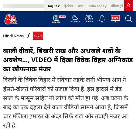
Aaj Tak
ई-पेपर
বাংলা
India Today
इंडिया टुडे हिंदी
MumbaiTak
BT Bazaar
Cosmopolitan
Harper's Bazaar
Northeast
Bri
Hindi News
भारत
काली दीवारें, बिखरी राख और अधजले शवों के
अवशेष..., VIDEO में दिखा विवेक विहार अग्निकांड
का खौफनाक मंजर
दिल्ली के विवेक विहार में रविवार तड़के लगी भीषण आग ने
हंसते-खेलते परिवारों को उजाड़ दिया है. इस हादसे में डेढ़
साल के मासूम सहित नौ लोगों की मौत हो गई. अब घटना के
बाद का एक दहला देने वाला वीडियो सामने आया है, जिसमें
चार मंजिला इमारत के अंदर सिर्फ राख और तबाही नजर आ
रही है.