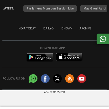
LATEST:
Parliament Monsoon Session Live
Maa Gauri Aarti
INDIA TODAY
DAILYO
ICHOWK
ARCHIVE
DOWNLOAD APP
FOLLOW US ON
ADVERTISEMENT
Copyright © 2026 Living Media India Limited. For reprint rights:
Syndications
Today