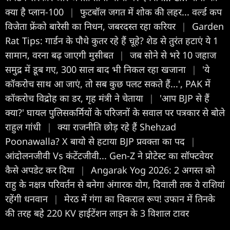
क्या है प्लान-100
|
फुटबॉल जगत में शोक की लहर... वर्ल्ड कप
विजेता फ्रेंको बारेसी का निधन, जबरदस्त रहा करियर
|
Garden
Rat Tips: गार्डन के पौधे कुतर रहे हैं चूहे? शेड से तुरंत हटाएं ये 1
सामान, वरना बढ़ जाएगी मुसीबत
|
जब सोने से भरे 10 जहाज
समुद्र में डूब गए, 300 साल बाद भी निकल रहा खजाना
|
'ये
कॉकरोच साथ आ जाएं, तो सब कुछ पलट सकते हैं...', PAK में
कॉकरोच विद्रोह का डर, गृह मंत्री ने चेताया
|
'आप BJP से हैं
क्या?' घायल पुलिसकर्मियों के परिजनों के सवाल पर पत्रकार से बोले
राहुल गांधी
|
क्या राजनीति छोड़ रहे हैं Shehzad
Poonawalla? X बायो से हटाया BJP प्रवक्ता का पद
|
आंदोलनजीवी Vs कंटेंटजीवी... Gen-Z ने प्रोटेस्ट का सॉफ्टवेयर
कैसे अपडेट कर दिया
|
Angarak Yog 2026: 2 अगस्त को
राहु के नक्षत्र परिवर्तन से बनेगा अंगारक योग, दिवाली तक ये राशियां
रहेंगी धनवान
|
मेरठ में गंगा का विकराल रूप! उफान में तिनके
की तरह बहे 220 KV हाईटेंशन लाइन के 3 विशाल टावर