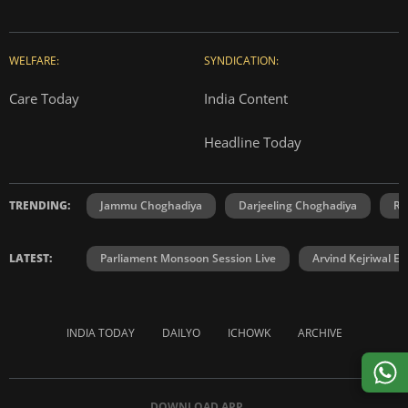
WELFARE:
SYNDICATION:
Care Today
India Content
Headline Today
TRENDING:
Jammu Choghadiya
Darjeeling Choghadiya
Ra
LATEST:
Parliament Monsoon Session Live
Arvind Kejriwal E2
INDIA TODAY
DAILYO
ICHOWK
ARCHIVE
DOWNLOAD APP