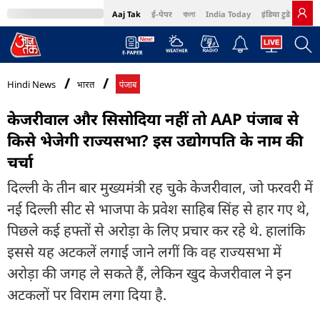
Aaj Tak
ई-पेपर
বাংলা
India Today
इंडिया टुडे हिंदी
MumbaiTak
BT Bazaar
Cosmopolitan
Harper's Bazaar
Northeast
Bri
Hindi News
भारत
पंजाब
केजरीवाल और सिसोदिया नहीं तो AAP पंजाब से
किसे भेजेगी राज्यसभा? इस उद्योगपति के नाम की
चर्चा
दिल्ली के तीन बार मुख्यमंत्री रह चुके केजरीवाल, जो फरवरी में
नई दिल्ली सीट से भाजपा के प्रवेश साहिब सिंह से हार गए थे,
पिछले कई हफ्तों से अरोड़ा के लिए प्रचार कर रहे थे. हालांकि
इससे यह अटकलें लगाई जाने लगीं कि वह राज्यसभा में
अरोड़ा की जगह ले सकते हैं, लेकिन खुद केजरीवाल ने इन
अटकलों पर​ विराम लगा दिया है.