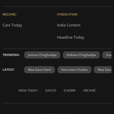
WELFARE:
SYNDICATION:
Care Today
India Content
Headline Today
TRENDING:
Jammu Choghadiya
Kolkata Choghadiya
Sout
LATEST:
Maa Gauri Aarti
Hanuman Chalisa
Maa Gauri 
INDIA TODAY
DAILYO
ICHOWK
ARCHIVE