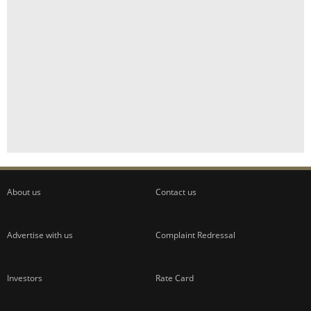
About us
Contact us
Advertise with us
Complaint Redressal
Investors
Rate Card