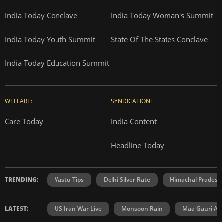
India Today Conclave
India Today Woman's Summit
India Today Youth Summit
State Of The States Conclave
India Today Education Summit
WELFARE:
SYNDICATION:
Care Today
India Content
Headline Today
TRENDING:
Vastu Tips
Delhi Silver Rate
Himachal Prades
LATEST:
US Iran War Live
Monsoon Rain
Maa Gauri Aar