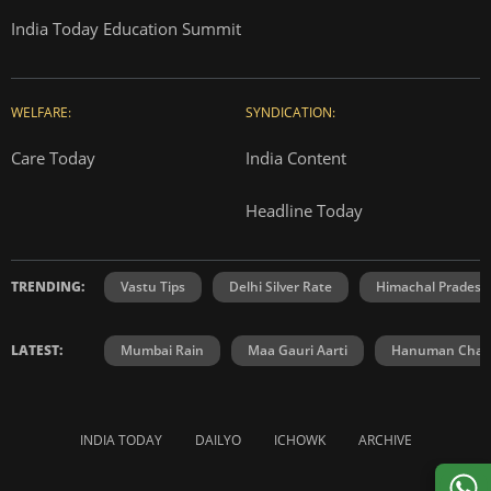
India Today Education Summit
WELFARE:
SYNDICATION:
Care Today
India Content
Headline Today
TRENDING:
Vastu Tips
Delhi Silver Rate
Himachal Prades
LATEST:
Mumbai Rain
Maa Gauri Aarti
Hanuman Chali
INDIA TODAY
DAILYO
ICHOWK
ARCHIVE