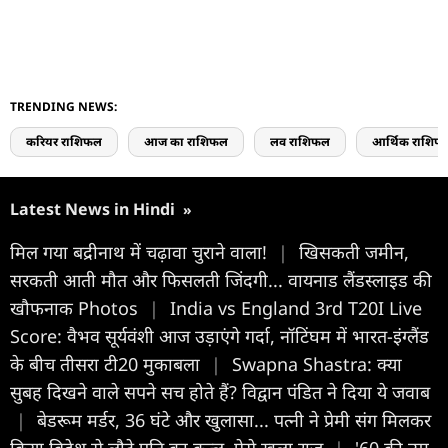
TRENDING NEWS:
करियर राशिफल
आज का राशिफल
लव राशिफल
आर्थिक राशिफ
Latest News in Hindi
»
मिल गया बद्रीनाथ में चढ़ावा चुराने वाला!
|
खिसकती जमीन,
सरकती आती मौत और फिसलती जिंदगी... वायनाड लैंडस्लाइड की
खौफनाक Photos
|
India vs England 3rd T20I Live
Score: वैभव सूर्यवंशी आज उड़ाएंगे गर्दा, नॉटिंघम में भारत-इंग्लैंड
के बीच तीसरा टी20 मुकाबला
|
Swapna Shastra: क्या
सुबह दिखने वाले सपने सच होते हैं? विद्वान पंडित ने दिया ये जवाब
|
बेडरूम मर्डर, 36 घंटे और खुलासा... पत्नी ने प्रेमी संग मिलकर
किया विदेश से लौटे पति का कत्ल, ऐसे खुला राज
|
'60 की उम्र