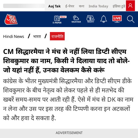
Aaj Tak
ई-पेपर
বাংলা
India Today
इंडिया टुडे हिंदी
MumbaiTak
BT Bazaar
Cosmopolitan
Harper's Bazaar
Northeast
Bri
Hindi News
भारत
राजनीति
CM सिद्धारमैया ने मंच से नहीं लिया डिप्टी सीएम
शिवकुमार का नाम, किसी ने दिलाया याद तो बोले-
जो यहां नहीं हैं, उनका वेलकम कैसे करूं
कांग्रेस के भीतर मुख्यमंत्री सिद्धारमैया और डिप्टी सीएम डीके
शिवकुमार के बीच नेतृत्व को लेकर पहले से ही मतभेद की
खबरें समय-समय पर आती रही हैं. ऐसे में मंच से DK का नाम
न लेना और उस पर इस तरह की टिप्पणी करना इन अटकलों
को और हवा दे सकता है.
ADVERTISEMENT