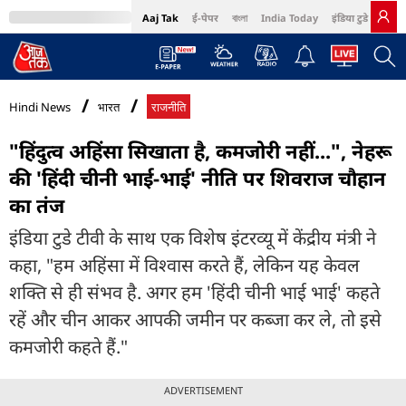
Aaj Tak
ई-पेपर
বাংলা
India Today
इंडिया टुडे हिंदी
MumbaiTak
BT Bazaar
Cosmopolitan
Harper's Bazaar
Northeast
Bri
Hindi News
भारत
राजनीति
"हिंदुत्व अहिंसा सिखाता है, कमजोरी नहीं...", नेहरू
की 'हिंदी चीनी भाई-भाई' नीति पर शिवराज चौहान
का तंज
इंडिया टुडे टीवी के साथ एक विशेष इंटरव्यू में केंद्रीय मंत्री ने
कहा, "हम अहिंसा में विश्वास करते हैं, लेकिन यह केवल
शक्ति से ही संभव है. अगर हम 'हिंदी चीनी भाई भाई' कहते
रहें और चीन आकर आपकी जमीन पर कब्जा कर ले, तो इसे
कमजोरी कहते हैं."
ADVERTISEMENT