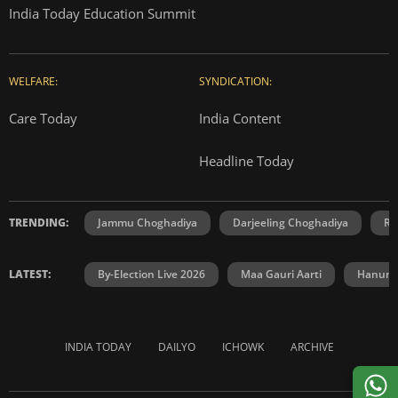
India Today Education Summit
WELFARE:
SYNDICATION:
Care Today
India Content
Headline Today
TRENDING:
Jammu Choghadiya
Darjeeling Choghadiya
Ra
LATEST:
By-Election Live 2026
Maa Gauri Aarti
Hanuma
INDIA TODAY
DAILYO
ICHOWK
ARCHIVE