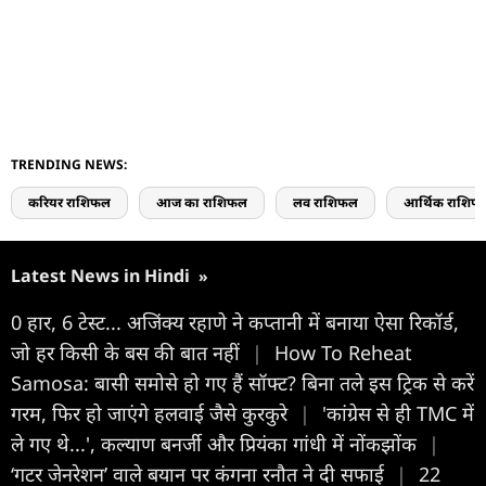
TRENDING NEWS:
करियर राशिफल
आज का राशिफल
लव राशिफल
आर्थिक राशिफ
Latest News in Hindi
»
0 हार, 6 टेस्ट... अज‍िंक्य रहाणे ने कप्तानी में बनाया ऐसा रिकॉर्ड,
जो हर किसी के बस की बात नहीं
|
How To Reheat
Samosa: बासी समोसे हो गए हैं सॉफ्ट? बिना तले इस ट्रिक से करें
गरम, फिर हो जाएंगे हलवाई जैसे कुरकुरे
|
'कांग्रेस से ही TMC में
ले गए थे...', कल्याण बनर्जी और प्रियंका गांधी में नोंकझोंक
|
‘गटर जेनरेशन’ वाले बयान पर कंगना रनौत ने दी सफाई
|
22