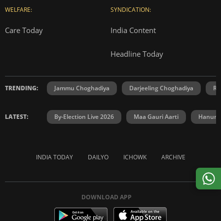
WELFARE:
SYNDICATION:
Care Today
India Content
Headline Today
TRENDING:
Jammu Choghadiya
Darjeeling Choghadiya
Ra
LATEST:
By-Election Live 2026
Maa Gauri Aarti
Hanuma
INDIA TODAY
DAILYO
ICHOWK
ARCHIVE
DOWNLOAD APP