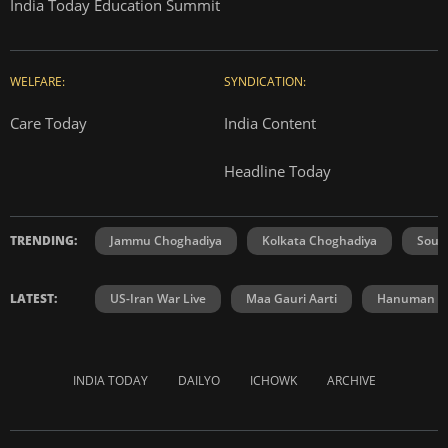
India Today Education Summit
WELFARE:
SYNDICATION:
Care Today
India Content
Headline Today
TRENDING:
Jammu Choghadiya
Kolkata Choghadiya
Sout
LATEST:
US-Iran War Live
Maa Gauri Aarti
Hanuman Ch
INDIA TODAY
DAILYO
ICHOWK
ARCHIVE