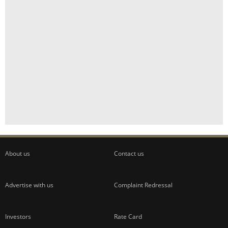
About us
Contact us
Advertise with us
Complaint Redressal
Investors
Rate Card