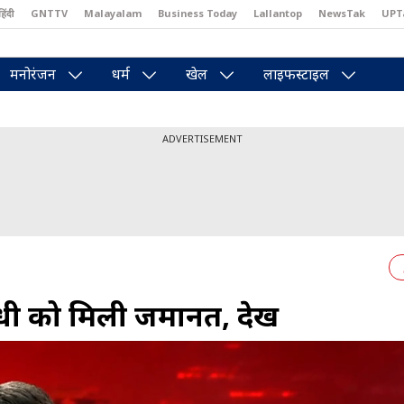
हिंदी
GNTTV
Malayalam
Business Today
Lallantop
NewsTak
UPT
east
Brides Today
Reader’s Digest
Astro Tak
Pakwan Gali
मनोरंजन
धर्म
खेल
लाइफस्टाइल
ADVERTISEMENT
ंधी को मिली जमानत, देखें