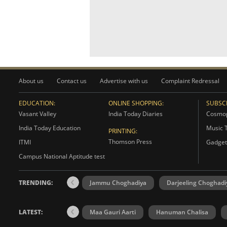
About us
Contact us
Advertise with us
Complaint Redressal
EDUCATION:
ONLINE SHOPPING:
SUBSCR
Vasant Valley
India Today Diaries
Cosmop
India Today Education
Music 
PRINTING:
Thomson Press
ITMI
Gadget
Campus National Aptitude test
TRENDING:
Jammu Choghadiya
Darjeeling Choghadi
LATEST:
Maa Gauri Aarti
Hanuman Chalisa