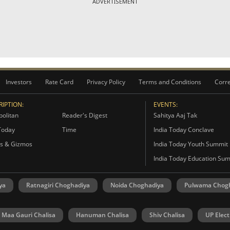
ADVERTISEMENT
Investors
Rate Card
Privacy Policy
Terms and Conditions
Corre
IPTION:
EVENTS:
olitan
Reader's Digest
Sahitya Aaj Tak
Today
Time
India Today Conclave
s & Gizmos
India Today Youth Summit
India Today Education Su
ya
Ratnagiri Choghadiya
Noida Choghadiya
Pulwama Chog
Maa Gauri Chalisa
Hanuman Chalisa
Shiv Chalisa
UP Elect