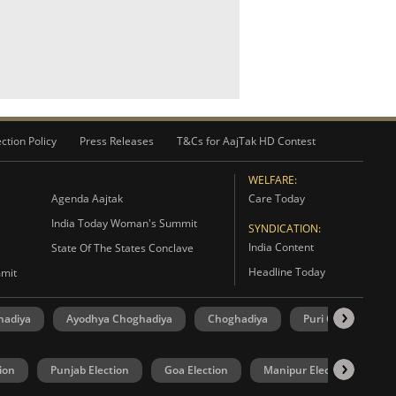
ction Policy
Press Releases
T&Cs for AajTak HD Contest
WELFARE:
Agenda Aajtak
Care Today
India Today Woman's Summit
SYNDICATION:
India Content
State Of The States Conclave
Headline Today
mmit
hadiya
Ayodhya Choghadiya
Choghadiya
Puri Choghadiya
ion
Punjab Election
Goa Election
Manipur Election
U