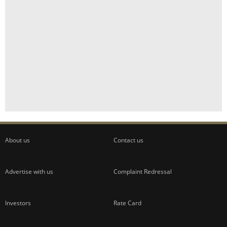
About us
Contact us
Advertise with us
Complaint Redressal
Investors
Rate Card