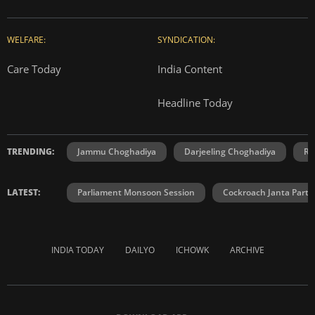
WELFARE:
SYNDICATION:
Care Today
India Content
Headline Today
TRENDING:
Jammu Choghadiya
Darjeeling Choghadiya
Ra
LATEST:
Parliament Monsoon Session
Cockroach Janta Party
INDIA TODAY
DAILYO
ICHOWK
ARCHIVE