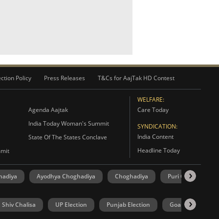
ction Policy
Press Releases
T&Cs for AajTak HD Contest
WELFARE:
Agenda Aajtak
Care Today
India Today Woman's Summit
SYNDICATION:
India Content
State Of The States Conclave
Headline Today
mmit
hadiya
Ayodhya Choghadiya
Choghadiya
Puri Choghadiya
Shiv Chalisa
UP Election
Punjab Election
Goa Election