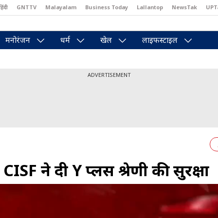
हिंदी
GNTTV
Malayalam
Business Today
Lallantop
NewsTak
UPT
east
Brides Today
Reader’s Digest
Astro Tak
Pakwan Gali
मनोरंजन
धर्म
खेल
लाइफस्टाइल
ADVERTISEMENT
, CISF ने दी Y प्लस श्रेणी की सुरक्षा