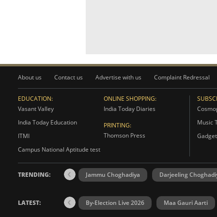
About us
Contact us
Advertise with us
Complaint Redressal
EDUCATION:
ONLINE SHOPPING:
SUBSCR
Vasant Valley
India Today Diaries
Cosmop
India Today Education
Music 
PRINTING:
Thomson Press
ITMI
Gadget
Campus National Aptitude test
TRENDING:
Jammu Choghadiya
Darjeeling Choghadi
LATEST:
By-Election Live 2026
Maa Gauri Aarti