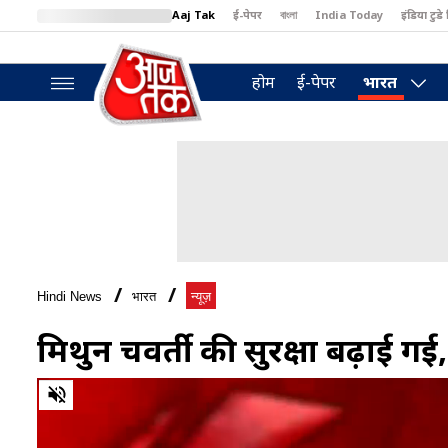
Aaj Tak
ई-पेपर
বাংলা
India Today
इंडिया टुडे 
MumbaiTak
BT Bazaar
Cosmopolitan
Harper's Bazaar
North
होम
ई-पेपर
भारत
Hindi News
भारत
न्यूज़
मिथुन चक्रवर्ती की सुरक्षा बढ़ाई गई
0
of
40
seconds
Volume