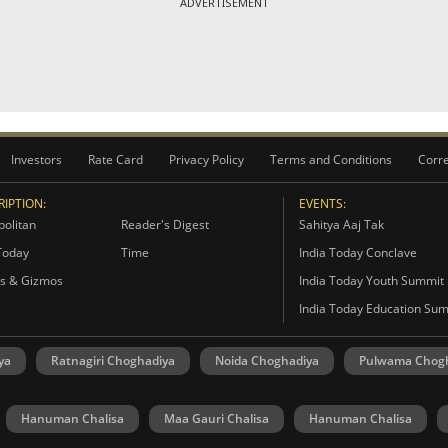
ADVERTISEMENT
Investors
Rate Card
Privacy Policy
Terms and Conditions
Corre
IPTION:
EVENTS:
olitan
Reader's Digest
Sahitya Aaj Tak
Today
Time
India Today Conclave
s & Gizmos
India Today Youth Summit
India Today Education Su
ya
Ratnagiri Choghadiya
Noida Choghadiya
Pulwama Chog
Hanuman Chalisa
Maa Gauri Chalisa
Hanuman Chalisa