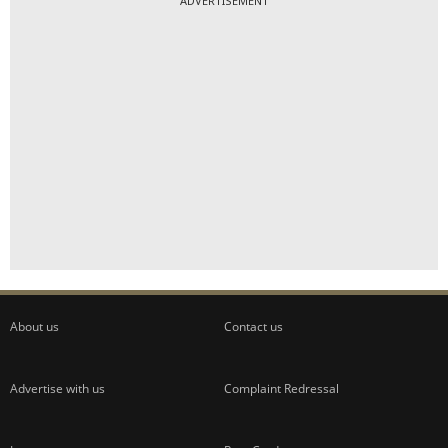
ADVERTISEMENT
About us
Contact us
Advertise with us
Complaint Redressal