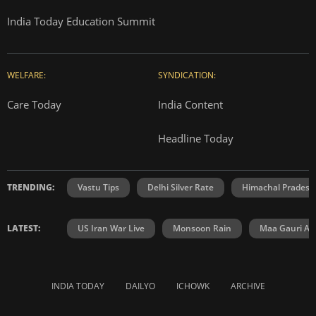
India Today Education Summit
WELFARE:
SYNDICATION:
Care Today
India Content
Headline Today
TRENDING:
Vastu Tips
Delhi Silver Rate
Himachal Prades
LATEST:
US Iran War Live
Monsoon Rain
Maa Gauri Aar
INDIA TODAY
DAILYO
ICHOWK
ARCHIVE