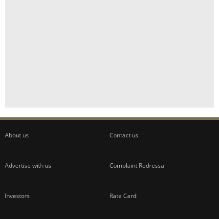
About us
Contact us
Advertise with us
Complaint Redressal
Investors
Rate Card