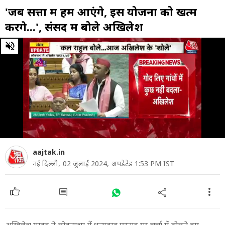
'जब सत्ता में हम आएंगे, इस योजना को खत्म
करेंगे...', संसद में बोले अखिलेश
0
of
6
minutes,
40
seconds
aajtak.in
नई दिल्ली,
02 जुलाई 2024,
अपडेटेड 1:53 PM IST