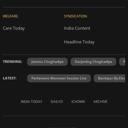
WELFARE:
SYNDICATION:
Care Today
India Content
Headline Today
TRENDING:
Jammu Choghadiya
Darjeeling Choghadiya
Ra
LATEST:
Parliament Monsoon Session Live
Bankipur By Elect
INDIA TODAY
DAILYO
ICHOWK
ARCHIVE