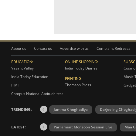
About us
Contact us
Advertise with us
Complaint Redressal
EDUCATION:
ONLINE SHOPPING:
SUBSCR
Vasant Valley
India Today Diaries
Cosmop
India Today Education
Music 
PRINTING:
Thomson Press
ITMI
Gadget
Campus National Aptitude test
TRENDING:
Jammu Choghadiya
Darjeeling Choghadi
LATEST:
Parliament Monsoon Session Live
Maa Ga