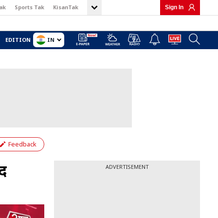
ak
Sports Tak
KisanTak
Sign In
IN
EDITION
Feedback
ंद
ADVERTISEMENT