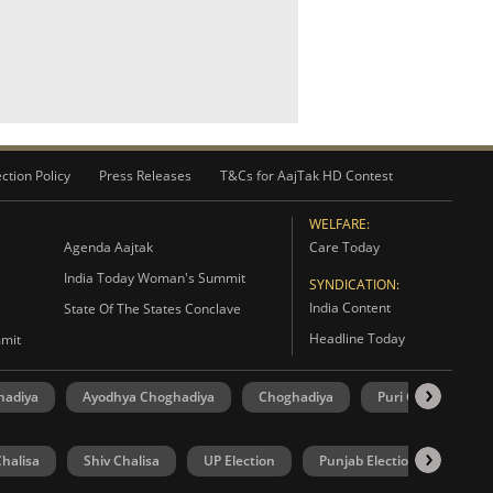
ction Policy
Press Releases
T&Cs for AajTak HD Contest
WELFARE:
Agenda Aajtak
Care Today
India Today Woman's Summit
SYNDICATION:
India Content
State Of The States Conclave
Headline Today
mmit
hadiya
Ayodhya Choghadiya
Choghadiya
Puri Choghadiya
halisa
Shiv Chalisa
UP Election
Punjab Election
Goa 