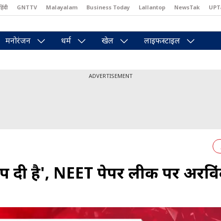
हिंदी
GNTTV
Malayalam
Business Today
Lallantop
NewsTak
UPT
east
Brides Today
Reader’s Digest
Astro Tak
Pakwan Gali
मनोरंजन
धर्म
खेल
लाइफस्टाइल
ADVERTISEMENT
प दी है', NEET पेपर लीक पर अरवि‍