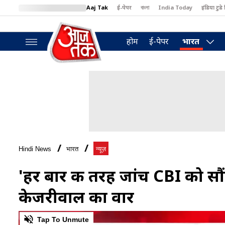
Aaj Tak
ई-पेपर
বাংলা
India Today
इंडिया टुडे 
MumbaiTak
BT Bazaar
Cosmopolitan
Harper's Bazaar
North
होम
ई-पेपर
भारत
Hindi News
भारत
न्यूज़
'हर बार की तरह जांच CBI को सौं
केजरीवाल का वार
0
of