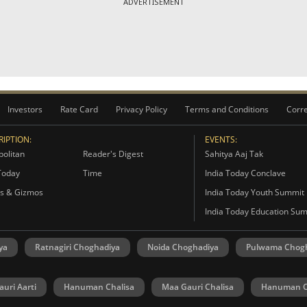
ADVERTISEMENT
Investors
Rate Card
Privacy Policy
Terms and Conditions
Corre
IPTION:
EVENTS:
olitan
Reader's Digest
Sahitya Aaj Tak
Today
Time
India Today Conclave
s & Gizmos
India Today Youth Summit
India Today Education Su
ya
Ratnagiri Choghadiya
Noida Choghadiya
Pulwama Chog
uri Aarti
Hanuman Chalisa
Maa Gauri Chalisa
Hanuman C