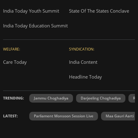
India Today Youth Summit
State Of The States Conclave
India Today Education Summit
WELFARE:
SYNDICATION:
Care Today
India Content
Headline Today
TRENDING:
Jammu Choghadiya
Darjeeling Choghadiya
Ra
LATEST:
Parliament Monsoon Session Live
Maa Gauri Aarti