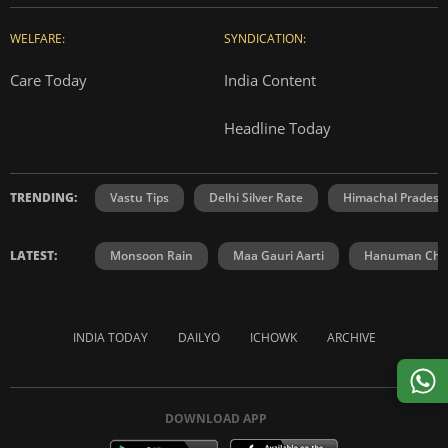
WELFARE:
SYNDICATION:
Care Today
India Content
Headline Today
TRENDING:
Vastu Tips
Delhi Silver Rate
Himachal Prades
LATEST:
Monsoon Rain
Maa Gauri Aarti
Hanuman Chal
INDIA TODAY
DAILYO
ICHOWK
ARCHIVE
DOWNLOAD APP