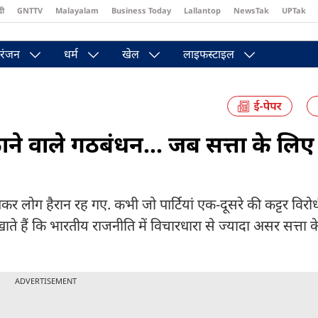
दी
GNTTV
Malayalam
Business Today
Lallantop
NewsTak
UPTak
st
Brides Today
Reader’s Digest
Astro Tak
Pakwan Gali
रंजन
धर्म
खेल
लाइफस्टाइल
ने वाले गठबंधन... जब सत्ता के लि
खकर लोग हैरान रह गए. कभी जो पार्टियां एक-दूसरे की कट्टर विरोध
ते हैं कि भारतीय राजनीति में विचारधारा से ज्यादा असर सत्ता 
ADVERTISEMENT