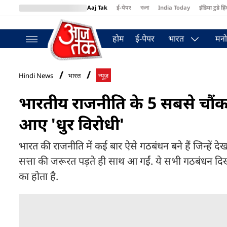
Aaj Tak
ई-पेपर
বাংলা
India Today
इंडिया टुडे हिं
MumbaiTak
BT Bazaar
Cosmopolitan
Harper's Bazaar
Northea
होम
ई-पेपर
भारत
मनो
Hindi News
भारत
न्यूज़
भारतीय राजनीति के 5 सबसे चौंका
आए 'धुर विरोधी'
भारत की राजनीति में कई बार ऐसे गठबंधन बने हैं जिन्हें दे
सत्ता की जरूरत पड़ते ही साथ आ गईं. ये सभी गठबंधन दिखा
का होता है.