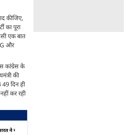
याद कीजिए,
टी का पूरा
फ इसी एक बात
फ 2G और
कांग्रेस के
मंत्री की
फ 49 दिन ही
नहीं कर रही
ारत ने न्यूयॉर्क टाइम्स को लगाई
POK पर Pakis