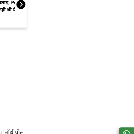
ताड़, PoK में बवाल को लेकर
पोल!
ही थी ये बात
 'नॉर्थ पोल