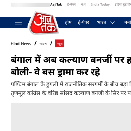
Aaj Tak
ई-पेपर
বাংলা
India Today
इंडिया टुडे हिं
MumbaiTak
BT Bazaar
Cosmopolitan
Harper's Bazaar
Northea
होम
ई-पेपर
भारत
मनो
Hindi News
भारत
न्यूज़
बंगाल में अब कल्याण बनर्जी पर ह
बोली- वे बस ड्रामा कर रहे
पश्चिम बंगाल के हुगली में राजनीतिक सरगर्मी के बीच बड़ा
तृणमूल कांग्रेस के वरिष्ठ सांसद कल्याण बनर्जी के सिर पर पत