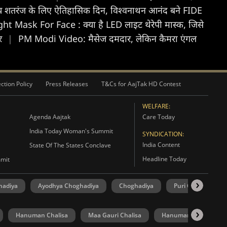
य शतरंज के लिए ऐतिहासिक दिन, विश्वनाथन आनंद बने FIDE
ght Mask For Face : क्या है LED लाइट थेरेपी मास्क, जिसे
चर
|
PM Modi Video: मैसेज दमदार, लेकिन कैमरा एंगल
ction Policy
Press Releases
T&Cs for AajTak HD Contest
WELFARE:
Agenda Aajtak
Care Today
India Today Woman's Summit
SYNDICATION:
India Content
State Of The States Conclave
Headline Today
mmit
hadiya
Ayodhya Choghadiya
Choghadiya
Puri Choghadiya
Hanuman Chalisa
Maa Gauri Chalisa
Hanuman Chalisa