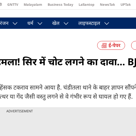
दी
GNTTV
Malayalam
Business Today
Lallantop
NewsTak
UPTak
st
Brides Today
Reader’s Digest
Astro Tak
Pakwan Gali
रंजन
धर्म
खेल
लाइफस्टाइल
मला! सिर में चोट लगने का दावा... B
 हिंसक टकराव सामने आया है. चंडीतला थाने के बाहर ज्ञापन सौंपन
्थर या गेंद जैसी वस्तु लगने से वे गंभीर रूप से घायल हो गए हैं.
ADVERTISEMENT