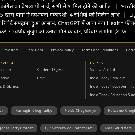
कांग्रेस का देशव्यापी मार्च, सभी से शामिल होने की अपील
|
भारती
स योगों में देवशयनी एकादशी, 4 राशियों को मिलेगा लाभ
|
Li
 रिपोर्ट समझना हुआ आसान, ChatGPT में आया नया Health फी
टकर 70 वर्षीय बुजुर्ग को उतारा मौत के घाट, परिवार ने मांगा इंसाफ
Investors
Rate Card
Privacy Policy
Terms and Conditions
Corre
IPTION:
EVENTS:
olitan
Reader's Digest
Sahitya Aaj Tak
Today
Time
India Today Conclave
s & Gizmos
India Today Youth Summit
India Today Education Su
ya
Ratnagiri Choghadiya
Noida Choghadiya
Pulwama Chog
Janta Party Protest
CJP Nationwide Protest Live
Maa Gauri Aarti