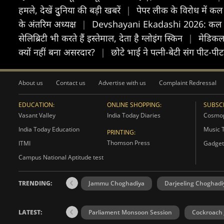
हमले, देखें दुुनिया की बड़ी खबरें
|
पेपर लीक के विरोध में कल 
के अंतरिम अध्यक्ष
|
Devshayani Ekadashi 2026: कल 5 खा
सेलिब्रिटी भी करते हैं इस्तेमाल, देता है ग्लोइंग स्किन
|
मेडिकल
क्यों नहीं बना असरदार?
|
छोटे भाई ने पत्नी-बेटी संग पीट-पी
About us
Contact us
Advertise with us
Complaint Redressal
EDUCATION:
ONLINE SHOPPING:
SUBSCR
Vasant Valley
India Today Diaries
Cosmop
India Today Education
Music 
PRINTING:
Thomson Press
ITMI
Gadget
Campus National Aptitude test
TRENDING:
Jammu Choghadiya
Darjeeling Choghadi
LATEST:
Parliament Monsoon Session
Cockroach 