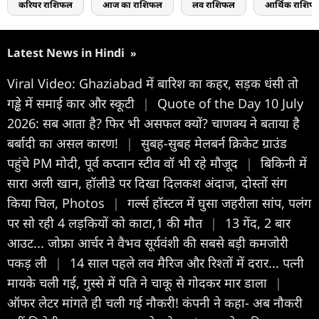
करियर राशिफल
आज का राशिफल
लव राशिफल
आर्थिक राशिफ
Latest News in Hindi
»
Viral Video: Ghaziabad में बारिश का कहर, सड़क धंसी तो
गड्ढे में समाई कार और स्कूटी
|
Quote of the Day 10 July
2026: सब आता है? फिर भी असफल क्यों? चाणक्य ने बताया है
बर्बादी का असल कारण!
|
सुबह-सुबह मेलबर्न क्रिकेट ग्राउंड
पहुंचे PM मोदी, पूर्व कप्तान स्टीव वॉ भी रहे मौजूद
|
बिकिनी में
सारा अली खान, हॉलीडे पर दिखा दिलकश अंदाज, दोस्तों संग
किया चिल, Photos
|
गर्ल्स हॉस्टल में घुसा जहरीला सांप, पलंग
पर सो रही 4 लड़कियों को काटा,1 की मौत
|
13 गेंद, 2 बार
आउट... जोफ्रा आर्चर ने वैभव सूर्यवंशी की सबसे बड़ी कमजोरी
पकड़ ली
|
14 साल पहले लव मैरिज और रिश्तों में दरार... पत्नी
मायके चली गई, गुस्से में पति ने चाकू से गोदकर मार डाला
|
ऑफर लेटर मांगते ही चली गई नौकरी! कंपनी ने कहा- अब नौकरी